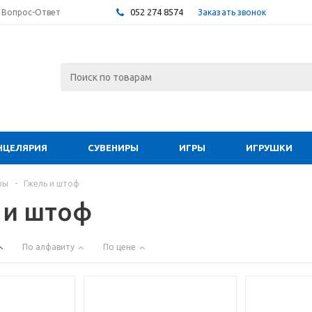
052 274 8574
Заказать звонок
Вопрос-Ответ
НЦЕЛЯРИЯ
СУВЕНИРЫ
ИГРЫ
ИГРУШКИ
ры
-
Гжель и штоф
 и штоф
По алфавиту
По цене