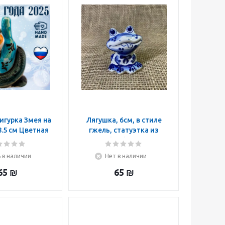
игурка Змея на
Лягушка, 6см, в стиле
.5 см Цветная
гжель, статуэтка из
 Символ года
фарфора
2025
 в наличии
Нет в наличии
65
₪
65
₪