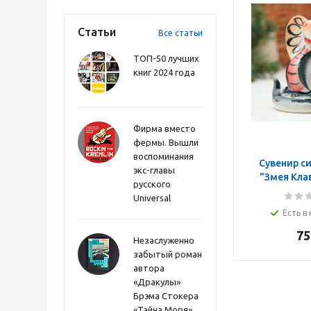
Статьи
Все статьи
ТОП-50 лучших
книг 2024 года
Фирма вместо
фермы. Вышли
воспоминания
Сувенир с
экс-главы
"Змея Клав
русского
цвет,
Universal
Есть в
75
Незаслуженно
забытый роман
автора
«Дракулы»
Брэма Стокера
«Тайна Моря»