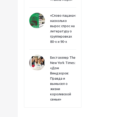
«Слово пацана»:
насколько
вырос спрос на
литературу о
группировках
80-х и 90-х
Бестселлер The
New York Times:
«Дом
Виндзоров:
Правда и
вымысел о
жизни
королевской
семьи»