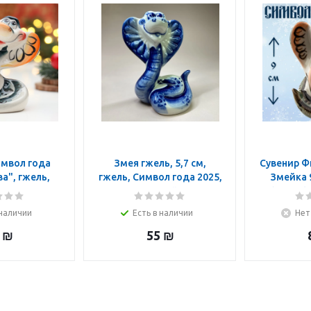
имвол года
Змея гжель, 5,7 см,
Сувенир Ф
а", гжель,
гжель, Символ года 2025,
Змейка 
 11 см
коллекционный сувенир,
(Гжель)
подарок на Новый год,
 наличии
Есть в наличии
Нет
рождество
₪
55
₪