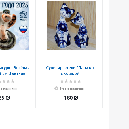
игурка Весёлая
Сувенир гжель "Пара кот
9 см Цветная
с кошкой"
 Символ года
2025
 в наличии
Нет в наличии
85
₪
180
₪