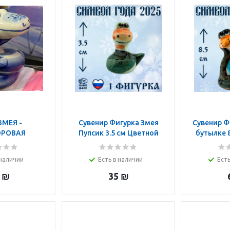
ЗМЕЯ -
Сувенир Фигурка Змея
Сувенир Ф
РОВАЯ
Пупсик 3.5 см Цветной
бутылке 8
КА ГЖЕЛЬ
(Гжель) Символ года
(Гжель)
А 8 СМ
2025
 наличии
Есть в наличии
Есть
₪
35
₪