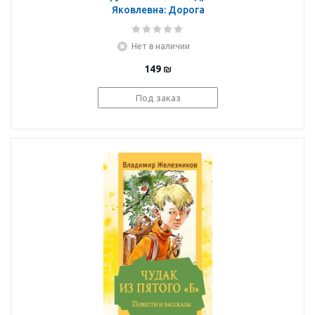
Яковлевна: Дорога
уходит в даль… В
рассветный час. Весна
Нет в наличии
149
₪
Под заказ