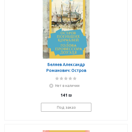
Беляев Александр
Романович: Остров
погибших кораблей.
Голова профессора
Нет в наличии
Доуэля
141
₪
Под заказ