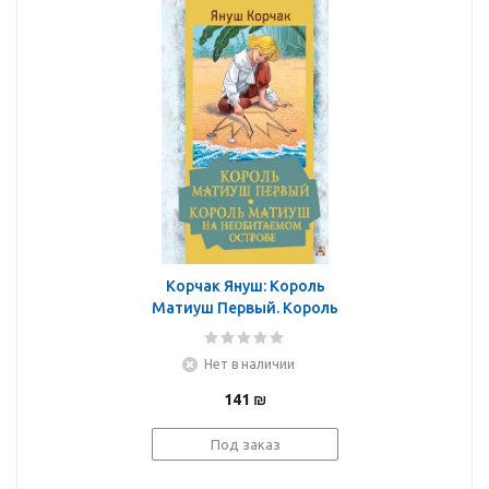
Корчак Януш: Король
Матиуш Первый. Король
Матиуш на
необитаемом острове
Нет в наличии
141
₪
Под заказ