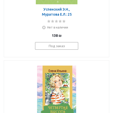
Успенский Э.Н.,
Муратова Е.Л.: 25
профессий Маши
Филипенко
Нет в наличии
138
₪
Под заказ