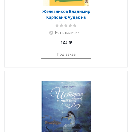
Железников Владимир
Карпович: Чудак из
пятого "Б". Повести и
рассказы
Нет в наличии
123
₪
Под заказ