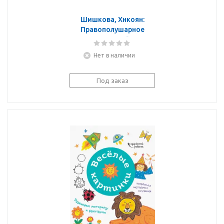
Шишкова, Хнкоян:
Правополушарное
рисование. Альбом для
развития творческих
Нет в наличии
способностей.
Начальный уровень
Под заказ