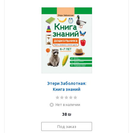
Этери Заболотная:
Книга знаний
дошкольника. 6-7 лет.
Память, внимание и
Нет в наличии
многое другое
38
₪
Под заказ