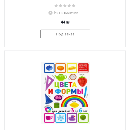
развития
межполушарного
Нет в наличии
взаимодействия у
детей дошкольного
44
₪
возраста
Под заказ