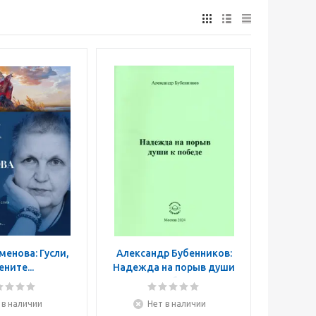
енова: Гусли,
Александр Бубенников:
ените...
Надежда на порыв души
к победе
 в наличии
Нет в наличии