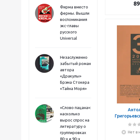
89
Фирма вместо
фермы. Вышли
воспоминания
экс-главы
русского
Universal
Незаслуженно
забытый роман
автора
«Дракулы»
Брэма Стокера
«Тайна Моря»
«Слово пацана»:
Анто
насколько
Григорьевс
вырос спрос на
20
литературу о
Нет в 
группировках
80-х и 90-х