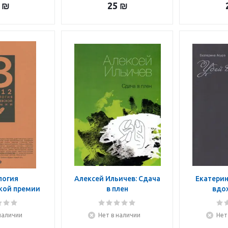
₪
25
₪
логия
Алексей Ильичев: Сдача
Екатерин
кой премии
в плен
вдо
12
наличии
Нет в наличии
Нет