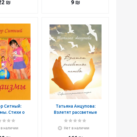
22
₪
9
₪
р Ситный:
Татьяна Анцупова:
мы. Стихи о
Взлетят рассветные
бытие
напевы
 в наличии
Нет в наличии