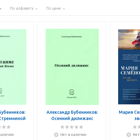
По алфавиту
По цене
Бубенников:
Александр Бубенников:
Мария Сем
Стремниной
Осенний дилижанс
зв
зни
наличии
Нет в наличии
Нет