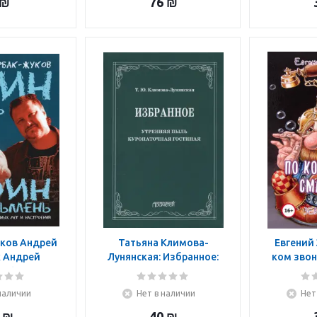
₪
76
₪
ков Андрей
Татьяна Климова-
Евгений 
 Андрей
Лунянская: Избранное:
ком звон
ич): Один
Утренняя пыль.
ЗЕВ
ин пельмень
Куропаточная гостиная
наличии
Нет в наличии
Нет
₪
40
₪