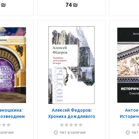
₪
74
₪
амошкина:
Алексей Федоров:
Антон
созвездием
Хроника дождливого
Историч
нецов
вечера
Стихотво
наличии
Нет в наличии
Нет