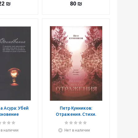
22
₪
80
₪
а Асура: Убей
Петр Кунников:
хновение
Отражения. Стихи.
Баллады. Поэмы
 в наличии
Нет в наличии