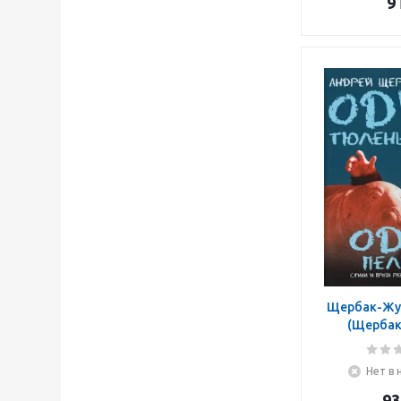
9
Щербак-Жу
(Щербак
Викторов
тюлень - од
Нет в 
93