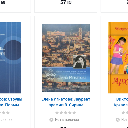
₪
57
₪
ков: Струны
Елена Игнатова: Лауреат
Викто
хи. Поэмы
премии В. Сирина
Архаиз
(Набокова). Поэт из
Иерусалима Елена
наличии
Нет в наличии
Нет
Игнатова. Тяжелый свет