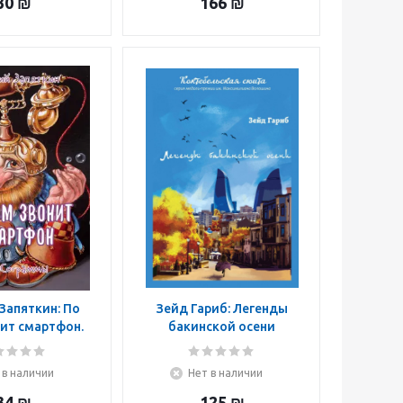
30
₪
166
₪
Запяткин: По
Зейд Гариб: Легенды
ит смартфон.
бакинской осени
Сограммы
 в наличии
Нет в наличии
34
₪
125
₪