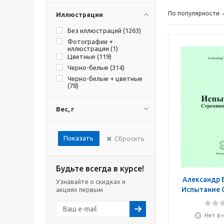
По популярности
Иллюстрации
Без иллюстраций (
1263
)
Фотографии +
иллюстрации (
1
)
Цветные (
119
)
Черно-белые (
314
)
Черно-белые + цветные
(
78
)
Вес, г
Показать
Сбросить
Будьте всегда в курсе!
Александр 
Узнавайте о скидках и
Испытание 
акциях первым
Жи
Нет в 