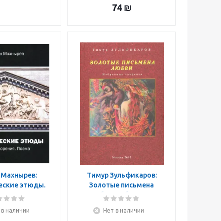
74
₪
 Махнырев:
Тимур Зульфикаров:
еские этюды.
Золотые письмена
рения. Поэма
любви. Избранные
творенья
 в наличии
Нет в наличии