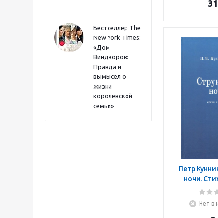
31
Бестселлер The
New York Times:
«Дом
Виндзоров:
Правда и
вымысел о
жизни
королевской
семьи»
Петр Кунни
ночи. Сти
Нет в 