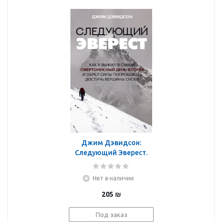
Джим Дэвидсон:
Следующий Эверест.
Как я выжил в самый
смертоносный день в
Нет в наличии
горах и обрел силы
достичь вершины
205
₪
Под заказ