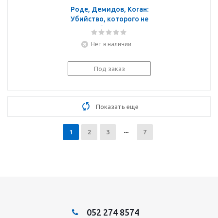
Роде, Демидов, Коган:
Убийство, которого не
было?
Нет в наличии
Под заказ
Показать еще
1
2
3
7
052 274 8574