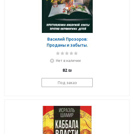
Василий Прозоров:
Проданы и забыты.
Преступления киевской
хунты против
Нет в наличии
украинских детей.
Документальное
82
₪
расследование
Под заказ