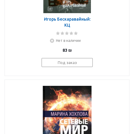
Игорь Бескаравайный:
КЦ
Нет в наличии
83
₪
Под заказ