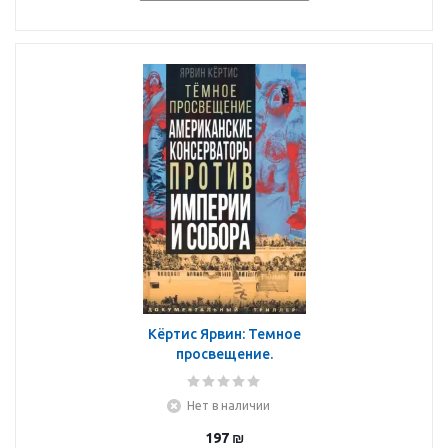
Кёртис Ярвин: Темное
просвещение.
Американские
консерваторы против
Нет в наличии
Империи и Собора
197
₪