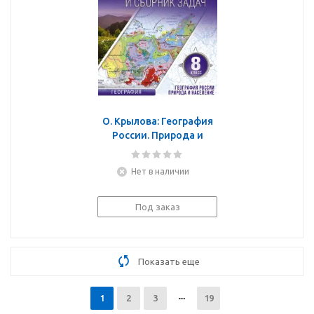
О. Крылова: География
России. Природа и
население. 8 класс.
Атлас + конт. карты и
Нет в наличии
сборник задач. ФГОС (с
Крымом)
Под заказ
Показать еще
1
2
3
19