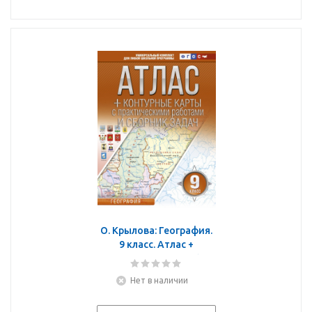
О. Крылова: География.
9 класс. Атлас +
контурные карты (с
Крымом). ФГОС
Нет в наличии