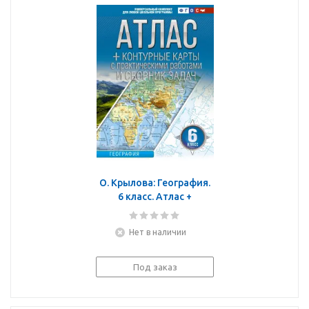
О. Крылова: География.
6 класс. Атлас +
контурные карты.
Россия в новых
Нет в наличии
границах. ФГОС
Под заказ