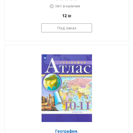
Нет в наличии
12
₪
Под заказ
География.