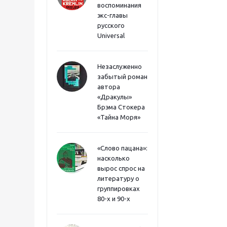
воспоминания
экс-главы
русского
Universal
Незаслуженно
забытый роман
автора
«Дракулы»
Брэма Стокера
«Тайна Моря»
«Слово пацана»:
насколько
вырос спрос на
литературу о
группировках
80-х и 90-х