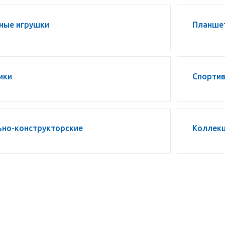
ные игрушки
Планше
ики
Спорти
ьно-конструкторские
Коллек