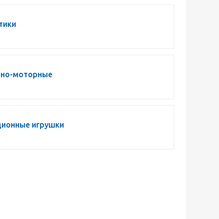
тики
вно-моторные
ционные игрушки