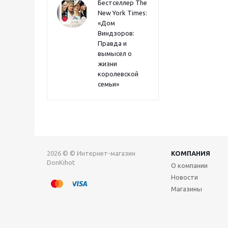
Бестселлер The
New York Times:
«Дом
Виндзоров:
Правда и
вымысел о
жизни
королевской
семьи»
2026 © © Интернет-магазин
КОМПАНИЯ
DonKihot
О компании
Новости
Магазины