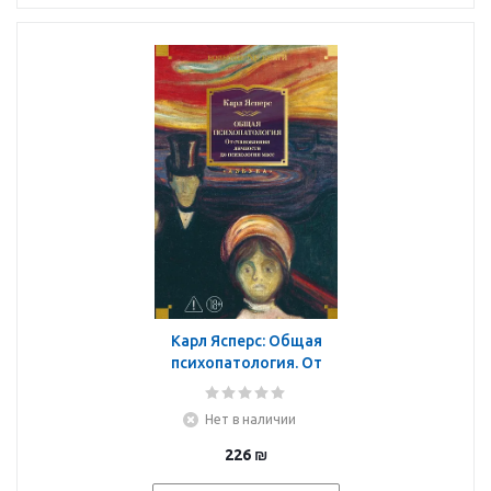
Карл Ясперс: Общая
психопатология. От
становления личности
до психологии масс
Нет в наличии
226
₪