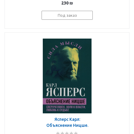
230
₪
Под заказ
Ясперс Карл:
Объяснение Ницше.
Сверхчеловек, воля к