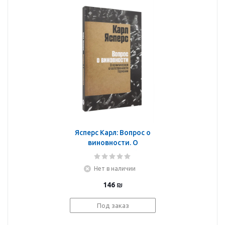
Ясперс Карл: Вопрос о
виновности. О
политической
ответственности
Нет в наличии
Германии
146
₪
Под заказ