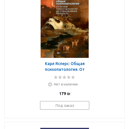
Карл Ясперс: Общая
психопатология. От
основ психопатологии
до становления
Нет в наличии
личности
179
₪
Под заказ