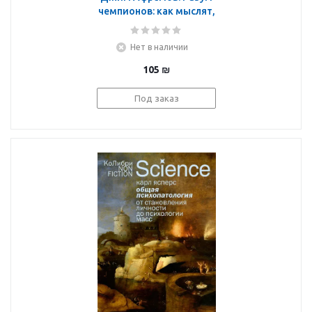
чемпионов: как мыслят,
тренируются и
побеждают великие
Нет в наличии
спортсмены
105
₪
Под заказ