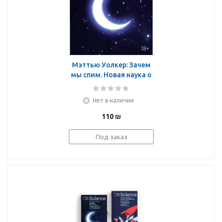
Мэттью Уолкер: Зачем
мы спим. Новая наука о
здоровом сне и
сновидениях
Нет в наличии
110
₪
Под заказ