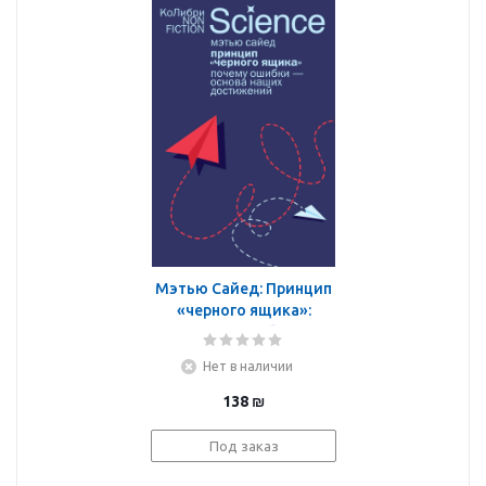
Мэтью Сайед: Принцип
«черного ящика»:
Почему ошибки —
основа наших
Нет в наличии
достижений
138
₪
Под заказ