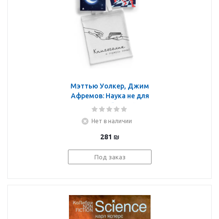
Мэттью Уолкер, Джим
Афремов: Наука не для
скуки. Сборный
комплект из 2-х книг с
Нет в наличии
шоппером
281
₪
Под заказ