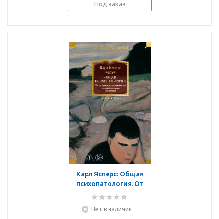
Под заказ
Карл Ясперс: Общая
психопатология. От
основ психопатологии
до становления
Нет в наличии
личности