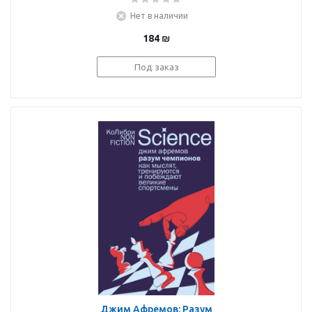
власти, любовь к
Нет в наличии
судьбе
184
₪
Под заказ
Джим Афремов: Разум