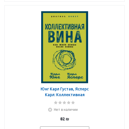
Юнг Карл Густав, Ясперс
Карл: Коллективная
вина. Как жили немцы
после войны
Нет в наличии
82
₪