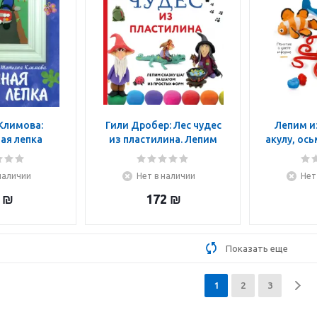
Климова:
Гили Дробер: Лес чудес
Лепим и
ая лепка
из пластилина. Лепим
акулу, ось
сказку шаг за шагом из
к
простых форм
наличии
Нет в наличии
Нет
₪
172
₪
Показать еще
1
2
3