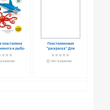
з пластилина
Пластилиновая
минога и рыбу-
"раскраска" Для
лоуна
активных крох
 в наличии
Нет в наличии