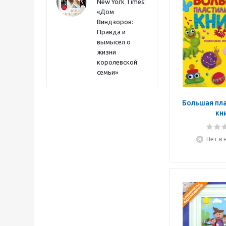
New York Times:
«Дом
Виндзоров:
Правда и
вымысел о
жизни
королевской
семьи»
Большая пл
кн
Нет в 