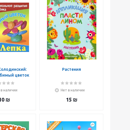
Колодинский:
Растения
юбимый цветок
 в наличии
Нет в наличии
10
₪
15
₪