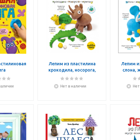
астилиновая
Лепим из пластилина
Лепим и
ига
крокодила, носорога,
слона, 
черепаху
наличии
Нет в наличии
Нет