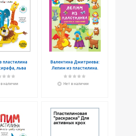
з пластилина
Валентина Дмитриева:
жирафа, льва
Лепим из пластилина.
Смотри и повторяй
 в наличии
Нет в наличии