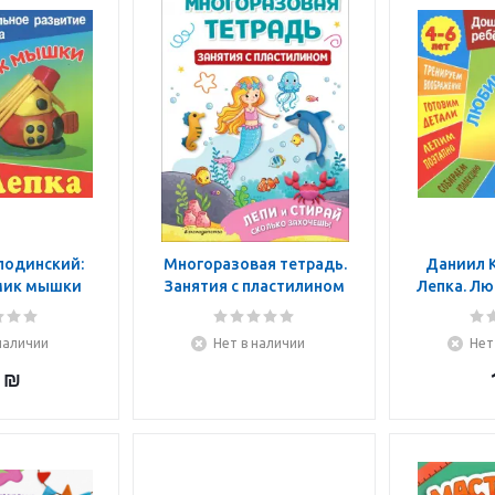
лодинский:
Многоразовая тетрадь.
Даниил 
мик мышки
Занятия с пластилином
Лепка. Л
наличии
Нет в наличии
Нет
₪