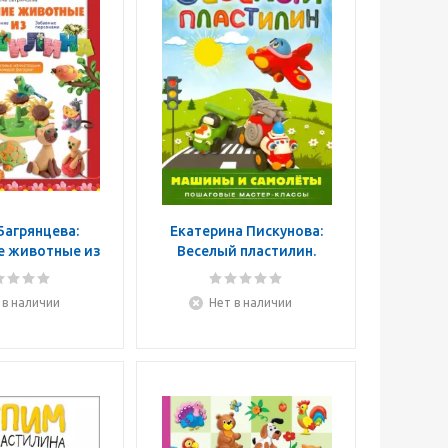
Багрянцева:
Екатерина Пискунова:
 животные из
Веселый пластилин.
стилина
Машины и самолеты.
Пошаговые мастер-
 в наличии
Нет в наличии
классы