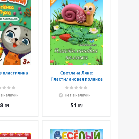
з пластилина
Светлана Ляне:
Пластилиновая полянка
 в наличии
Нет в наличии
8
₪
51
₪