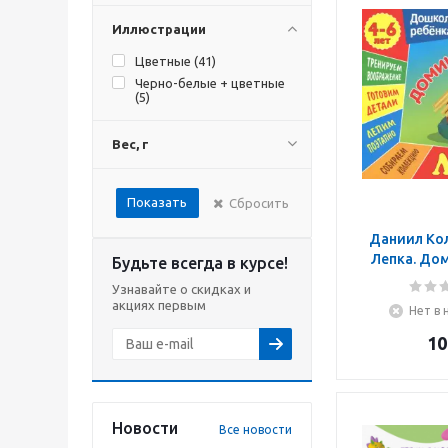
Иллюстрации
Цветные (
41
)
Черно-белые + цветные
(
5
)
Вес, г
Показать
Сбросить
Даниил Ко
Лепка. До
Будьте всегда в курсе!
Узнавайте о скидках и
акциях первым
Нет в 
10
Новости
Все новости