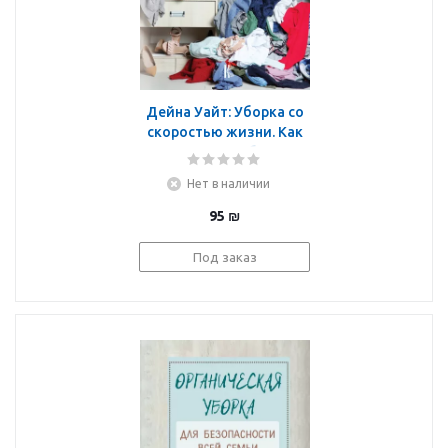
Дейна Уайт: Уборка со
скоростью жизни. Как
одержать победу в
бесконечной битве с
Нет в наличии
вещами
95
₪
Под заказ