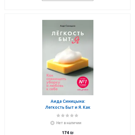
Аида Синицына:
Легкость Быт и Я. Как
совмещать уборку и
любовь к себе
Нет в наличии
174
₪