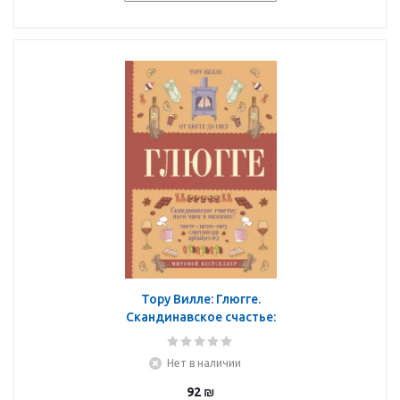
Тору Вилле: Глюгге.
Скандинавское счастье:
пьем чаек в пижамке!
От хюгге до сису
Нет в наличии
92
₪