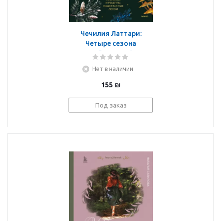
Чечилия Латтари:
Четыре сезона
волшебства. Тайные
послания и рецепты,
Нет в наличии
нашептанные лесом
155
₪
Под заказ