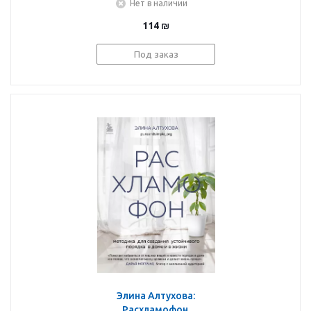
Нет в наличии
114
₪
Под заказ
Элина Алтухова:
Расхламофон.