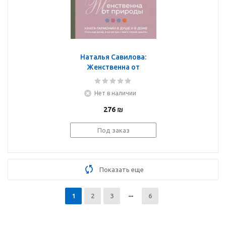
Наталья Савилова:
Женственна от
природы. Книга
гармонии в душе и в
Нет в наличии
доме. Стильный декор,
вкусная еда
276
₪
Под заказ
Показать еще
1
2
3
6