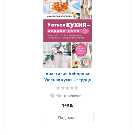
Анастасия Алборова:
Уютная кухня - сердце
дома. Как найти путь к
изобилию через уют,
Нет в наличии
порядок и чистоту
140
₪
Под заказ