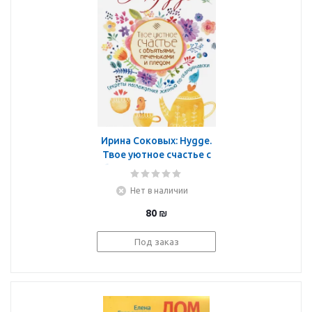
Ирина Соковых: Hygge.
Твое уютное счастье с
объятьями, печеньками
и пледом. Секреты
Нет в наличии
наслаждения жизнью
по-скандинав
80
₪
Под заказ