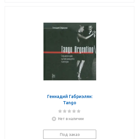
Геннадий Габриэлян:
Tango
Argentino\Справочник
начинающего тангеро
Нет в наличии
Под заказ