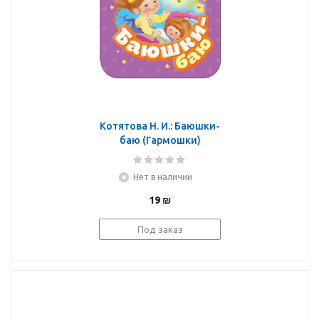
Котятова Н. И.: Баюшки-
баю (Гармошки)
Нет в наличии
19
₪
Под заказ