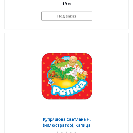
Ольга Иеронимовна:
19
₪
Курочка Ряба
(Гармошки)
Под заказ
Купряшова Светлана Н.
(иллюстратор), Капица
Ольга Иеронимовна