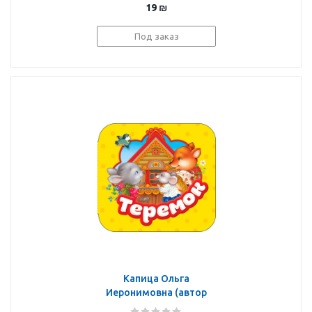
19
₪
Под заказ
Капица Ольга
Иеронимовна (автор
пересказа), Купряшова