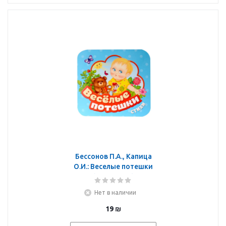
Бессонов П.А., Капица
О.И.: Веселые потешки
(Гармошки)
Нет в наличии
19
₪