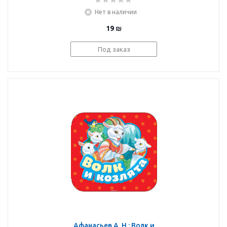
Светлана Н.
Нет в наличии
(иллюстратор): Теремок
(Гармошки)
19
₪
Под заказ
Афанасьев А. Н.: Волк и