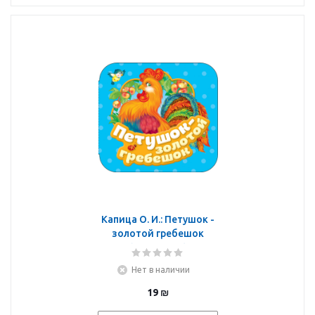
Капица О. И.: Петушок -
золотой гребешок
(Гармошки)
Нет в наличии
19
₪