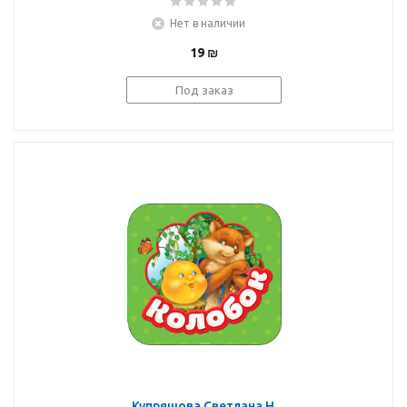
(автор пересказа):
Нет в наличии
Репка (Гармошки)
19
₪
Под заказ
Купряшова Светлана Н.