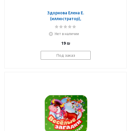
Здорнова Елена Е.
(иллюстратор),
Купряшова Светлана Н.
(иллюстратор): Идет
Нет в наличии
коза рогатая
(Гармошки)
19
₪
Под заказ