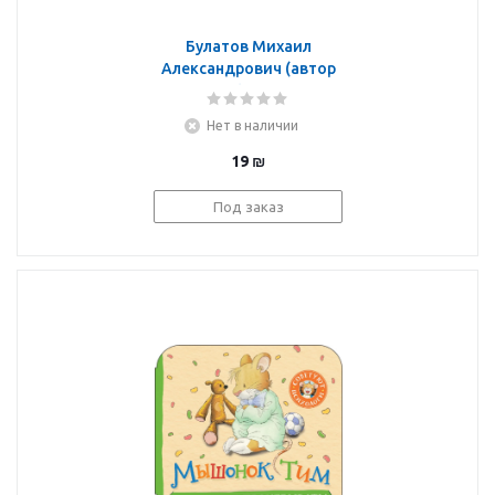
Булатов Михаил
Александрович (автор
пересказа), Купряшова
Светлана Н.
Нет в наличии
(иллюстратор):
Ладушки (Гармошки)
19
₪
Под заказ