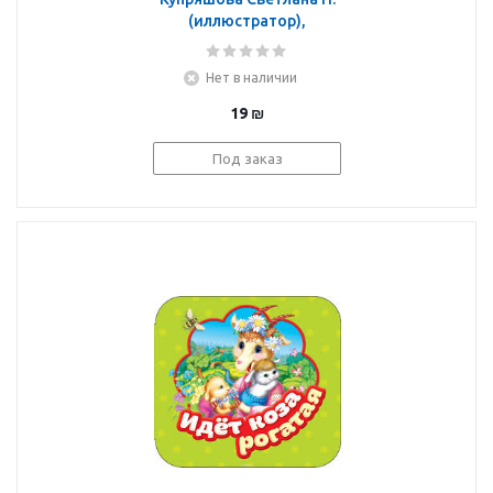
(иллюстратор),
Ушинский Константин
Дмитриевич (автор
Нет в наличии
пересказа): Колобок
(Гармошки)
19
₪
Под заказ