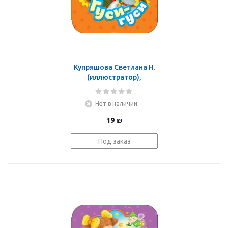
Купряшова Светлана Н.
(иллюстратор),
Здорнова Елена Е.
(иллюстратор): Гуси-
Нет в наличии
гуси (Гармошки)
19
₪
Под заказ