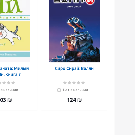
аната: Милый
Сиро Сирай: Валли
и. Книга 7
 в наличии
Нет в наличии
03
₪
124
₪