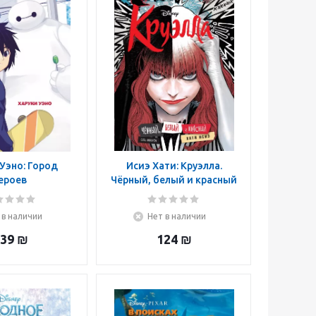
Уэно: Город
Исиэ Хати: Круэлла.
ероев
Чёрный, белый и красный
 в наличии
Нет в наличии
39
₪
124
₪