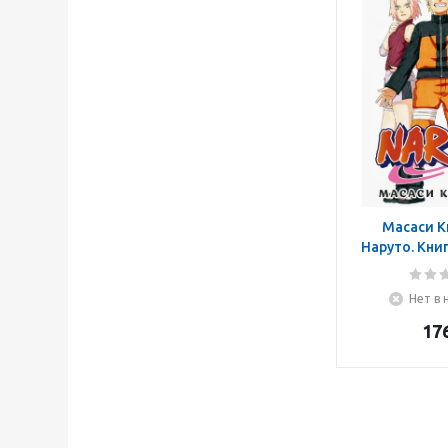
Масаси К
Наруто. Книг
возвращает
Нет в 
17