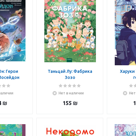
н: Герои
Таньцай Лу: Фабрика
Харуки 
Посейдон
Зозо
г
наличии
Нет в наличии
Нет
4
₪
155
₪
1