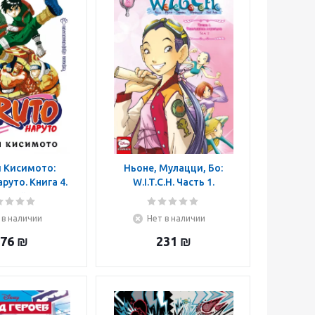
 Кисимото:
Ньоне, Мулацци, Бо:
аруто. Книга 4.
W.I.T.C.H. Часть 1.
дный ниндзя.
Двенадцать порталов.
а 10-12
Том 2
 в наличии
Нет в наличии
76
₪
231
₪