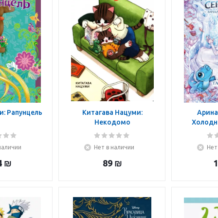
и: Рапунцель
Китагава Нацуми:
Арина
Некодомо
Холодно
Зачаро
наличии
Нет в наличии
Нет
4
₪
89
₪
1