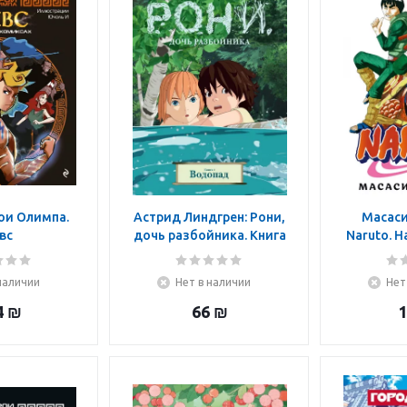
ои Олимпа.
Астрид Линдгрен: Рони,
Масаси
вс
дочь разбойника. Книга
Naruto. Н
4. Водопад
Превосхо
Том
наличии
Нет в наличии
Нет
4
₪
66
₪
1