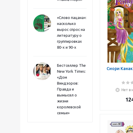
«Слово пацана»:
насколько
вырос спрос на
литературу о
группировках
80-х и 90-х
Бестселлер The
Сиори Канак
New York Times:
«Дом
Виндзоров:
Правда и
Нет в 
вымысел о
12
жизни
королевской
семьи»