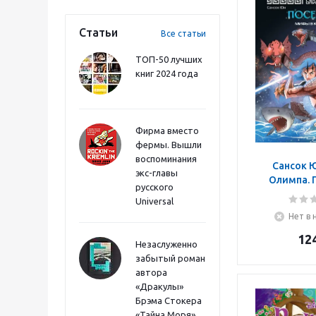
Статьи
Все статьи
ТОП-50 лучших
книг 2024 года
Фирма вместо
фермы. Вышли
воспоминания
Сансок Ю
экс-главы
Олимпа. 
русского
Universal
Нет в 
12
Незаслуженно
забытый роман
автора
«Дракулы»
Брэма Стокера
«Тайна Моря»