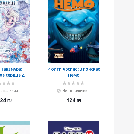
 Танэмура:
Рюити Хосино: В поисках
е сердце 2.
Немо
ванный лес
 в наличии
Нет в наличии
24
₪
124
₪