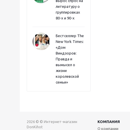
вырос спрос на
литературу о
группировках
80-х и 90-х
Бестселлер The
New York Times:
«Дом
Виндзоров:
Правда и
вымысел о
жизни
королевской
семьи»
2026 © © Интернет-магазин
КОМПАНИЯ
DonKihot
О компании