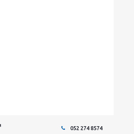
Я
052 274 8574