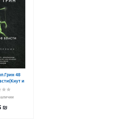
ип.Грин 48
асти(Кнут и
ик).
наличии
5
₪