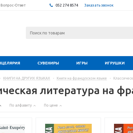
052 274 8574
Заказать звонок
Вопрос-Ответ
НЦЕЛЯРИЯ
СУВЕНИРЫ
ИГРЫ
ИГРУШКИ
-
КНИГИ НА ДРУГИХ ЯЗЫКАХ
-
Книги на французском языке
-
Классическ
ическая литература на ф
По алфавиту
По цене