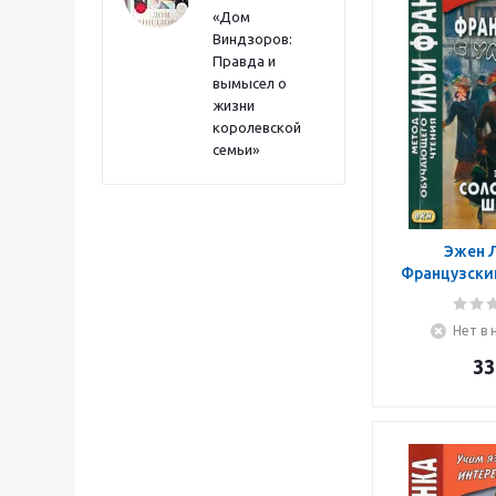
«Дом
Виндзоров:
Правда и
вымысел о
жизни
королевской
семьи»
Эжен 
Французский
Эжен 
Соломенн
Нет в 
33