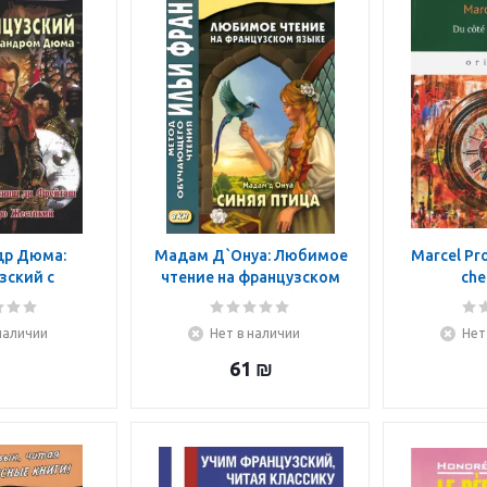
др Дюма:
Мадам Д`Онуа: Любимое
Marcel Pro
зский с
чтение на французском
che
м Дюма. Дон
языке. Мадам д'Онуа.
и Фрейташ.
Синяя птица
наличии
Нет в наличии
Нет
естокий
61
₪