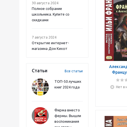
30 августа 2024
Полное собрание
школьника. Купите со
скидками
7 августа 2024
Открытие интернет-
магазина Дон Кихот
Алексан
Статьи
Все статьи
Францу
Александро
ТОП-50 лучших
Мартинш д
книг 2024 года
Нет в 
Педро Ж
Фирма вместо
фермы. Вышли
воспоминания