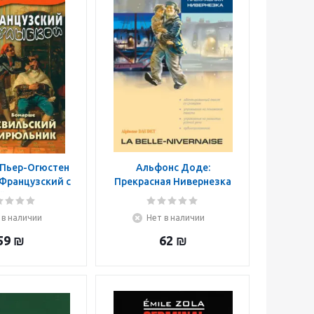
Пьер-Огюстен
Альфонс Доде:
 Французский с
Прекрасная Нивернезка
й. Бомарше.
ий цирюльник
 в наличии
Нет в наличии
59
₪
62
₪