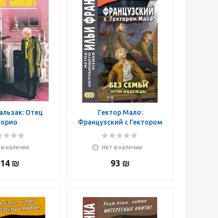
альзак: Отец
Гектор Мало:
Горио
Французский с Гектором
Мало. Без семьи. Книга 3.
Лучи надежды
 в наличии
Нет в наличии
14
₪
93
₪