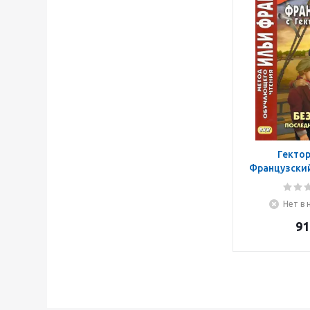
Гектор
Французский
Мало. Без се
Последние
Нет в 
91