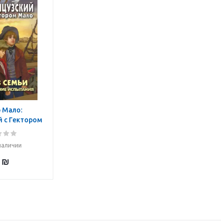
 Мало:
 с Гектором
мьи. Книга 4.
 испытания
наличии
₪