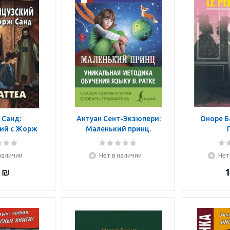
Санд:
Антуан Сент-Экзюпери:
Оноре Б
ий с Жорж
Маленький принц.
Маттеа
Уникальная методика
обучения языку В. Ратке
наличии
Нет в наличии
Нет
₪
1