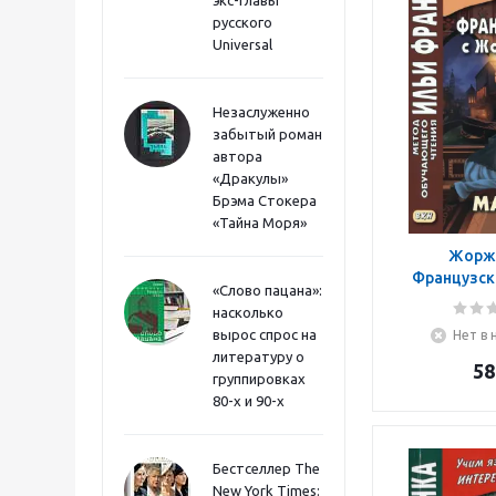
экс-главы
русского
Universal
Незаслуженно
забытый роман
автора
«Дракулы»
Брэма Стокера
«Тайна Моря»
Жорж 
Французск
«Слово пацана»:
Санд. 
насколько
вырос спрос на
Нет в 
литературу о
58
группировках
80-х и 90-х
Бестселлер The
New York Times: