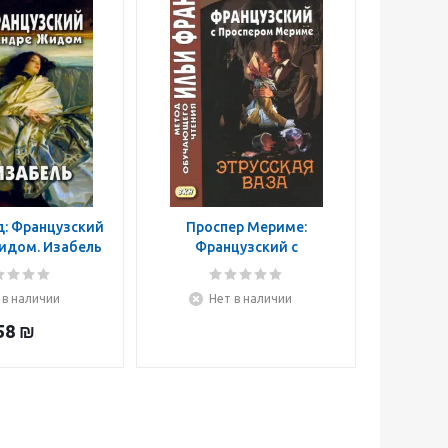
: Французский
Проспер Мериме:
идом. Изабель
Французский с
Проспером Мериме.
Этрусская ваза
 в наличии
Нет в наличии
58
₪