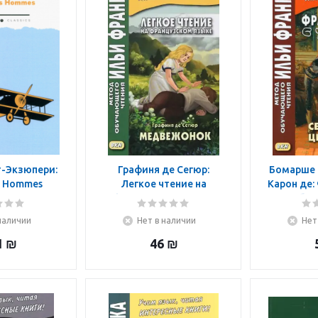
т-Экзюпери:
Графиня де Сегюр:
Бомарше 
s Hommes
Легкое чтение на
Карон де:
французском языке.
улыбко
Графиня де Сегюр.
Севильск
наличии
Нет в наличии
Нет
Медвежонок
1
₪
46
₪