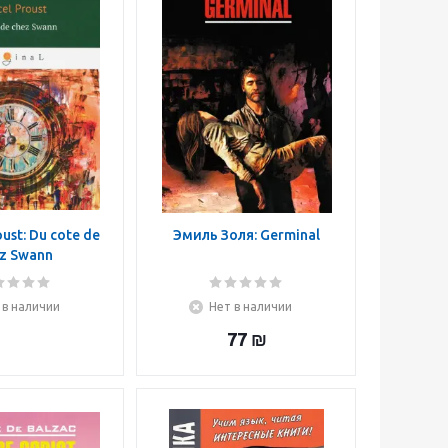
ust: Du cote de
Эмиль Золя: Germinal
z Swann
 в наличии
Нет в наличии
77
₪