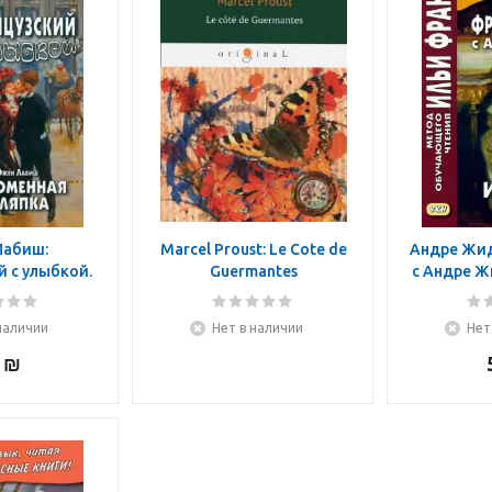
Лабиш:
Marcel Proust: Le Cote de
Андре Жид
 с улыбкой.
Guermantes
с Андре Ж
Лабиш.
ая шляпка
наличии
Нет в наличии
Нет
₪