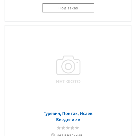
Элективные курсы
Под заказ
Гуревич, Понтак, Исаев:
Введение в
естественно-научные
предметы. Физика.
Нет в наличии