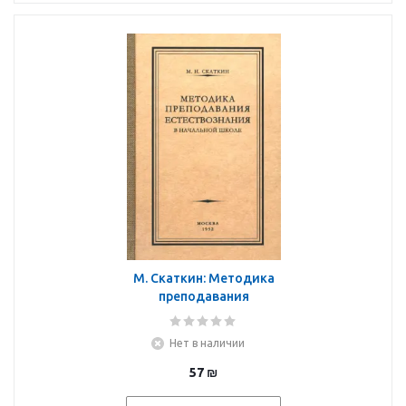
М. Скаткин: Методика
преподавания
естествознания в
начальной школе. 1952
Нет в наличии
год
57
₪