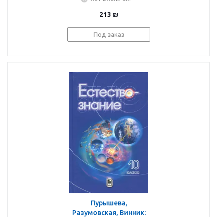
Химия. 5-6 классы.
Учебник
213
₪
Под заказ
Пурышева,
Разумовская, Винник: