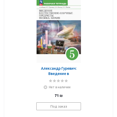
Александр Гуревич:
Введение в
естественно-научные
предметы. Физика.
Нет в наличии
Химия. 5 класс. Рабочая
тетрадь
71
₪
Под заказ