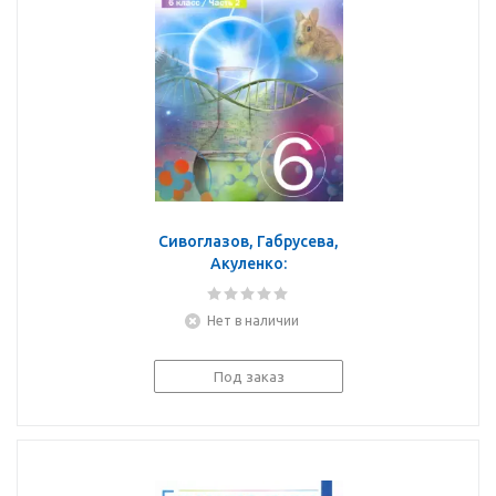
Сивоглазов, Габрусева,
Акуленко:
Естествознание. 6 класс.
Учебник. В 2-х частях.
Нет в наличии
ФГОС
Под заказ