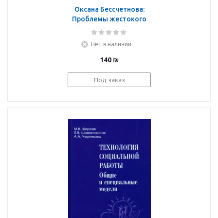
Оксана Бессчетнова:
Проблемы жестокого
обращения с детьми в
современной
Нет в наличии
российской семье.
Учебное пособие
140
₪
Под заказ