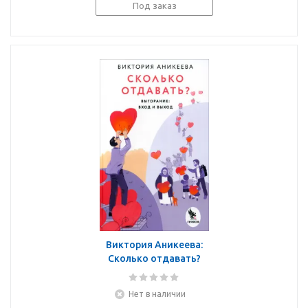
ситуации
Под заказ
Виктория Аникеева:
Сколько отдавать?
Выгорание. Вход и
выход
Нет в наличии