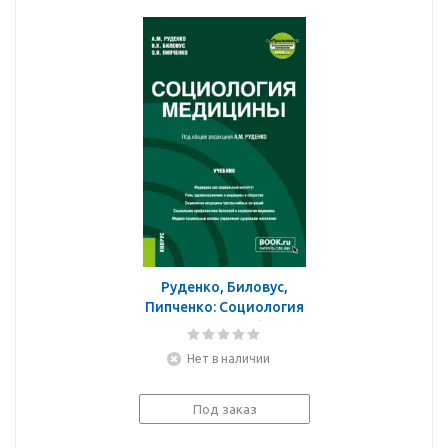
Руденко, Биловус,
Пипченко: Социология
медицины. Учебник +
еПриложение
Нет в наличии
Под заказ