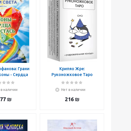
фанова: Грани
Крипяо Жре:
коны - Сердца
Руконожковое Таро
остась
 в наличии
Нет в наличии
77
₪
216
₪