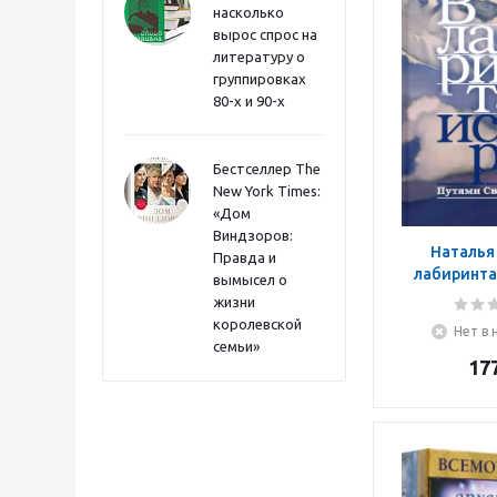
насколько
вырос спрос на
литературу о
группировках
80-х и 90-х
Бестселлер The
New York Times:
«Дом
Виндзоров:
Наталья 
Правда и
лабиринта
вымысел о
Путями Свя
жизни
королевской
Нет в 
семьи»
17