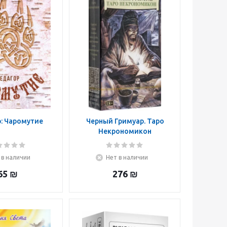
: Чаромутие
Черный Гримуар. Таро
Некрономикон
 в наличии
Нет в наличии
65
₪
276
₪