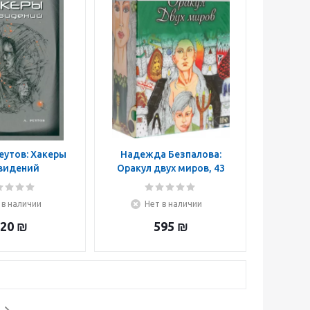
еутов: Хакеры
Надежда Безпалова:
видений
Оракул двух миров, 43
карты+ книга
 в наличии
Нет в наличии
20
₪
595
₪