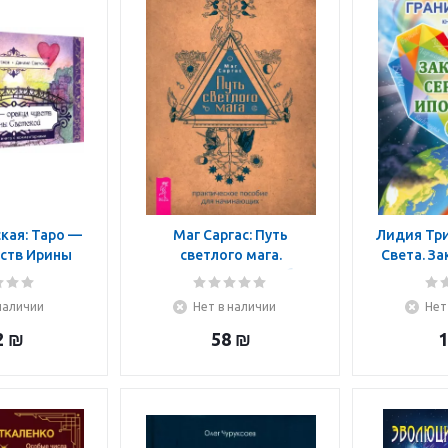
кая: Таро —
Маг Саргас: Путь
Лидия Три
вств Ирины
светлого мага.
Света. За
91 карта с
Практическое пособие
Ип
 подарочной
для начинающих
наличии
Нет в наличии
Нет
обке
2
₪
58
₪
1