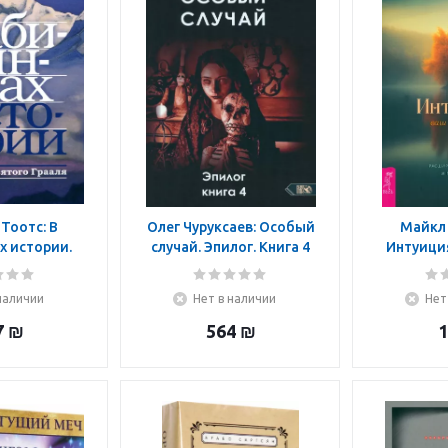
Тоотс: В
Олег Чуруксаев: Особый
Майкл
х истории.
случай. Эпилог. Книга 4
Интуиция
того Грааля
гром. 
чувст
наличии
Нет в наличии
Нет
многомер
7
₪
564
₪
1