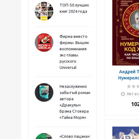
ТОП-50 лучших
книг 2024 года
Фирма вместо
фермы. Вышли
воспоминания
экс-главы
русского
Universal
Андрей Т
Нумероло
жизни. Как 
Незаслуженно
на вашу
забытый роман
Нет в 
автора
10
«Дракулы»
Брэма Стокера
«Тайна Моря»
«Слово пацана»: