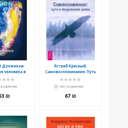
й Должиков:
Ястреб Красный:
я человека в
Самовоспоминание. Путь
ую расу?
к безусловной любви.
Руководство
 в наличии
Нет в наличии
пользователя
63
₪
67
₪