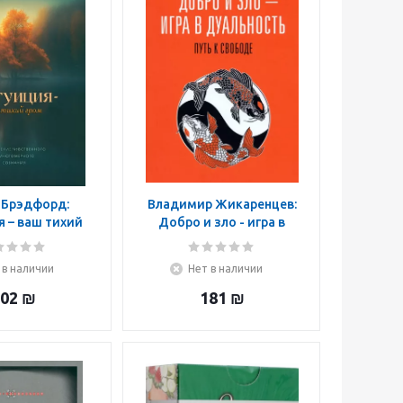
 Брэдфорд:
Владимир Жикаренцев:
 – ваш тихий
Добро и зло - игра в
Расширение
дуальность. Путь к
венного и
свободе
 в наличии
Нет в наличии
ного сознания
02
₪
181
₪