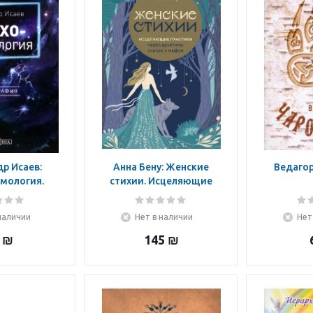
р Исаев:
Анна Бену: Женские
Ведагор
мология.
стихии. Исцеляющие
рафия
практики через архетипы
сказок и мифов
наличии
Нет в наличии
Нет
₪
145
₪