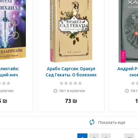
лентайн:
Арабо Саргсян: Оракул
Андрей Р
щий меч
Сад Гекаты. О болезнях
сно
а Михаила
тела и души. 50 карт
наличии
Нет в наличии
Нет
5
₪
73
₪
1
Показать еще