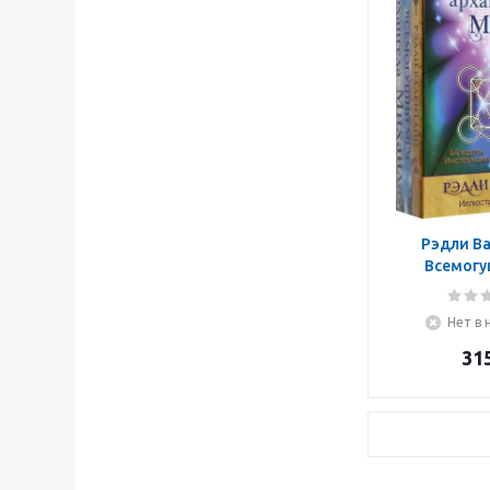
Рэдли Ва
Всемогу
архангел
Нет в 
31