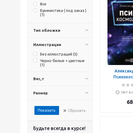
Все
Букинистика ( под заказ )
(
1
)
Тип обложки
Иллюстрации
Без иллюстраций (
5
)
Черно-белые + цветные
(
1
)
Александ
Психокос
Вес, г
Моног
Нет в 
Размер
68
Показать
Сбросить
Будьте всегда в курсе!