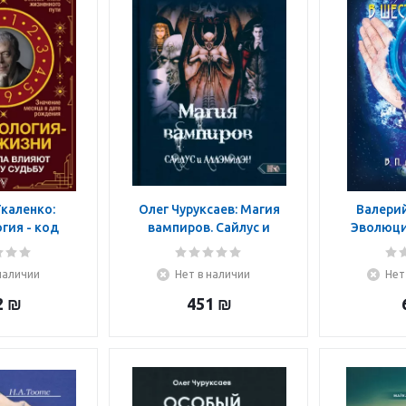
каленко:
Олег Чуруксаев: Магия
Валери
гия - код
вампиров. Сайлус и
Эволюци
числа влияют
Аллэмилэн
шест
 судьбу
наличии
Нет в наличии
Нет
2
₪
451
₪