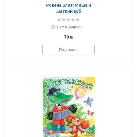
Ровена Блит: Миша и
шаткий зуб
Нет в наличии
70
₪
Под заказ