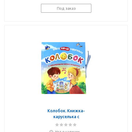
Под заказ
Колобок. Книжка-
каруселька с
трёхмерными
иллюстрациями
Нет в наличии