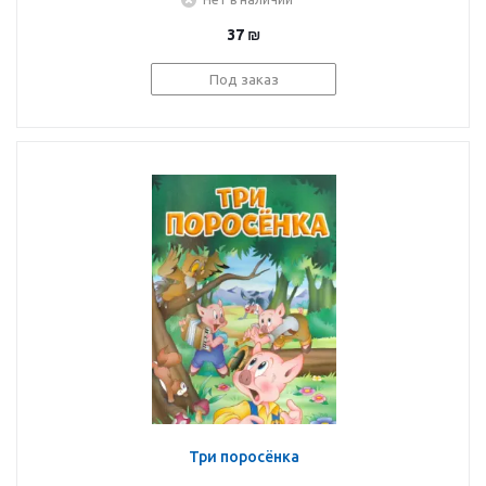
37
₪
Под заказ
Три поросёнка