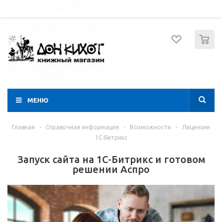
052 274 8574
Вход
Регистрация
0
МЕНЮ
Главная
-
Справочная информация
-
Возможности
-
Лицензии
1С-Битрикс
Запуск сайта на 1С-Битрикс и готовом
решении Аспро