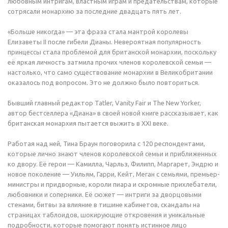
любовным интригам, властным играм и предательствам, которые
сотрясали монархию за последние двадцать пять лет.
«Больше никогда» — эта фраза стала мантрой королевы
Елизаветы II после гибели Дианы. Невероятная популярность
принцессы стала проблемой для британской монархии, поскольку
её яркая личность затмила прочих членов королевской семьи —
настолько, что само существование монархии в Великобритании
оказалось под вопросом. Это не должно было повториться.
Бывший главный редактор Tatler, Vanity Fair и The New Yorker,
автор бестселлера «Диана» в своей новой книге рассказывает, как
британская монархия пытается выжить в XXI веке.
Работая над ней, Тина Браун поговорила с 120 респондентами,
которые лично знают членов королевской семьи и приближенных
ко двору. Её герои — Камилла, Чарльз, Филипп, Маргарет, Эндрю и
новое поколение — Уильям, Гарри, Кейт, Меган с семьями, премьер-
министры и придворные, короли пиара и скромные прихлебатели,
любовники и соперники. Её сюжет — интриги за дворцовыми
стенами, битвы за влияние в тишине кабинетов, скандалы на
страницах таблоидов, шокирующие откровения и уникальные
подробности, которые помогают понять истинное лицо