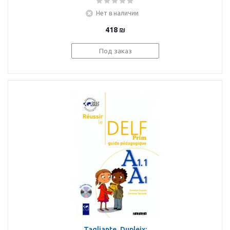
débutants + corriges
Нет в наличии
418
₪
Под заказ
Tagliante, Dupleix: