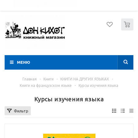
052 274 8574
Вход
Регистрация
0
МЕНЮ
Главная
-
Книги
-
КНИГИ НА ДРУГИХ ЯЗЫКАХ
-
Книги на французском языке
-
Курсы изучения языка
Курсы изучения языка
Фильтр