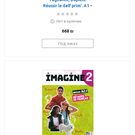
Réussir le delf prim’. A1 –
A1.1. Guide pédagogique
+ CD
Нет в наличии
668
₪
Под заказ