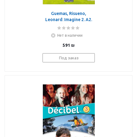
Guemas, Risueno,
Leonard: Imagine 2. A2.
Livre élève + Didierfle
App (+DVD)
Нет в наличии
591
₪
Под заказ