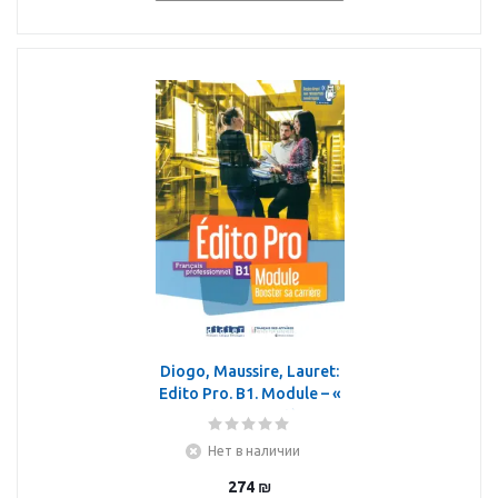
Diogo, Maussire, Lauret:
Edito Pro. B1. Module – «
Booster sa carrière »
Нет в наличии
274
₪