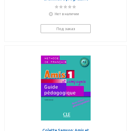
du francais. Niveau
avance. B1/B2. Corriges
Нет в наличии
Под заказ
Colette Samson: Amis et