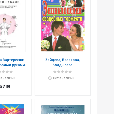
 Вартересян:
Зайцева, Белякова,
воими руками.
Болдырева:
ый план для
Энциклопедия
ации самого
свадебных торжеств
 в наличии
Нет в наличии
бного дня
57
₪