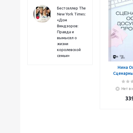
Бестселлер The
New York Times:
«Дом
Виндзоров:
Правда и
вымысел о
жизни
королевской
семьи»
Нина О
Сценарны
досуговых
Уче
Нет в 
33