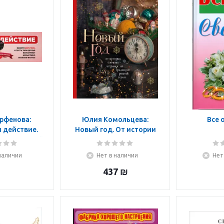
рфенова:
Юлия Комольцева:
Все 
 действие.
Новый год. От истории
 для веселой
елочных игрушек до
ании
традиций разных стран
наличии
Нет в наличии
Нет
437
₪