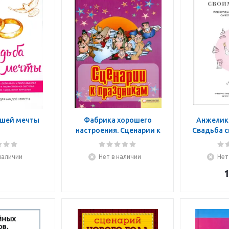
ашей мечты
Фабрика хорошего
Анжелика
настроения. Сценарии к
Свадьба с
праздникам
Пошагов
организ
наличии
Нет в наличии
Нет
волше
1