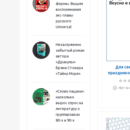
фермы. Вышли
воспоминания
экс-главы
русского
Universal
Незаслуженно
забытый роман
автора
«Дракулы»
Для се
Брэма Стокера
праздников
«Тайна Моря»
вес
Нет в 
«Слово пацана»:
насколько
вырос спрос на
литературу о
группировках
80-х и 90-х