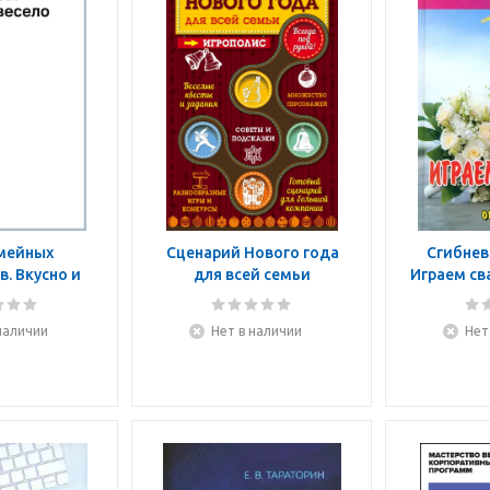
мейных
Сценарий Нового года
Сгибнева
. Вкусно и
для всей семьи
Играем св
ело
сценар
ро
наличии
Нет в наличии
Нет