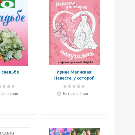
о свадьбе
Ирина Маинская:
Невеста, у которой
получилось. Секреты
идеальной свадьбы
 в наличии
Нет в наличии