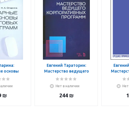
парина:
Евгений Тараторин:
Евгений
е основы
Мастерство ведущего
Мастерс
 программ.
корпоративных
корп
бник
программ
програ
наличии
Нет в наличии
Нет
методиче
д
9
₪
244
₪
1