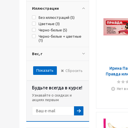
Иллюстрации
Без иллюстраций (
5
)
Цветные (
3
)
Черно-белые (
5
)
Черно-белые + цветные
(
1
)
Вес, г
Ирина Па
Показать
Сбросить
Правда или
Лучшая игра
комп
Будьте всегда в курсе!
Нет в 
Узнавайте о скидках и
акциях первым