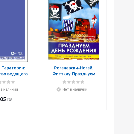
 Тараторин:
Рогачевски-Ногай,
тво ведущего
Фитткау: Празднуем
оративных
день рождения
мм. Учебно-
 в наличии
Нет в наличии
ское пособие
ля СПО
05
₪