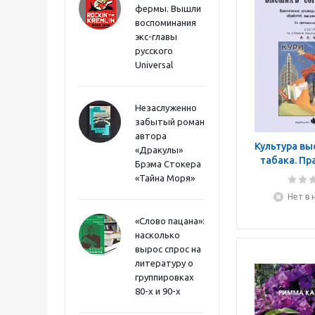
фермы. Вышли
воспоминания
экс-главы
русского
Universal
Незаслуженно
забытый роман
автора
Культура вы
«Дракулы»
табака. Пр
Брэма Стокера
руково
«Тайна Моря»
выращи
Нет в 
обработк
сор
«Слово пацана»:
насколько
вырос спрос на
литературу о
группировках
80-х и 90-х