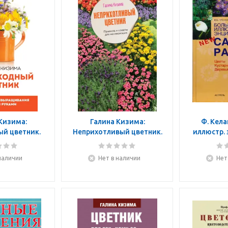
Кизима:
Галина Кизима:
Ф. Кела
й цветник.
Неприхотливый цветник.
иллюстр.
нности
Правила и советы для
садовы
ия своими
начинающих
наличии
Нет в наличии
Нет
ами