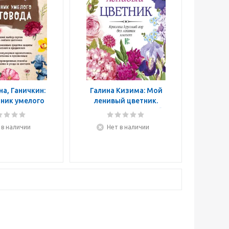
а, Ганичкин:
Галина Кизима: Мой
ник умелого
ленивый цветник.
етовода
Красота круглый год без
лишних
 в наличии
Нет в наличии