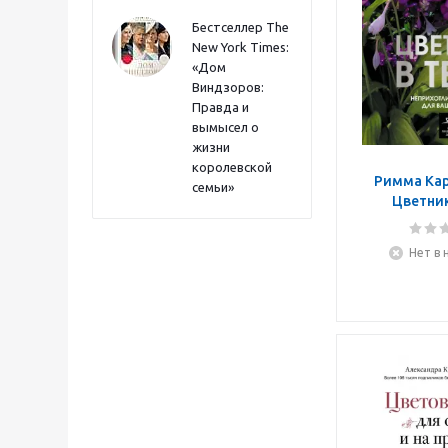
Бестселлер The
New York Times:
«Дом
Виндзоров:
Правда и
вымысел о
жизни
королевской
Римма Кар
семьи»
Цветник
Неприхотлив
для ваш
Нет в 