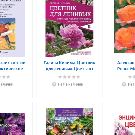
сших сортов
Галина Кизима: Цветник
Алексан
актическое
для ленивых. Цветы от
Розы. М
дство к
последнего снега
ванию и
наличии
Нет в наличии
Нет
е высших
тов