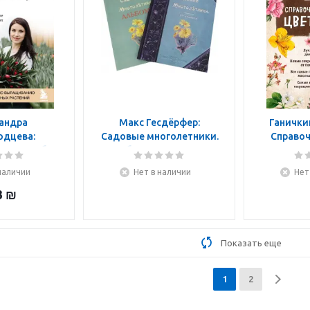
андра
Макс Гесдёрфер:
Ганичкин
одцева:
Садовые многолетники.
Справоч
о для себя и
Наиболее красивые и
цв
. Подробный
пригодные для садовой
наличии
Нет в наличии
Нет
ыращиванию
культуры + Альбом
пулярных
3
₪
ений
Показать еще
1
2