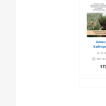
Алекс
Кайгор
Цветоводств
на продажу
Нет в 
гайд по в
самых по
17
раст