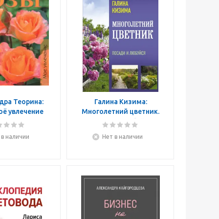
дра Теорина:
Галина Кизима:
оё увлечение
Многолетний цветник.
Посади и любуйся
 в наличии
Нет в наличии