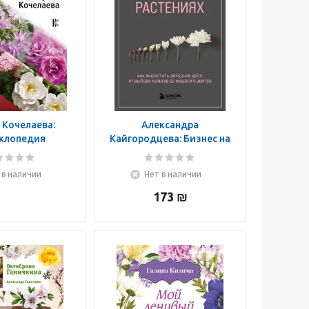
 Кочелаева:
Александра
клопедия
Кайгородцева: Бизнес на
етовода
растениях. Как
вырастить доходное
 в наличии
Нет в наличии
дело. От выбора культур
до садового центра
173
₪