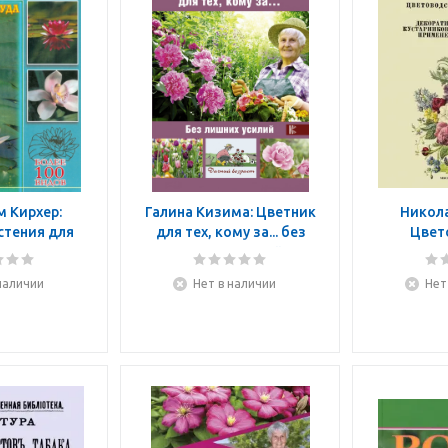
 Кирхер:
Галина Кизима: Цветник
Никола
стения для
для тех, кому за... без
Цвет
 пруда
лишних усилий
Цвет
открыт
наличии
Нет в наличии
Нет
Цвето
защище