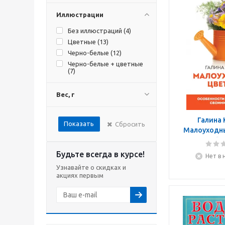
Иллюстрации
Без иллюстраций (
4
)
Цветные (
13
)
Черно-белые (
12
)
Черно-белые + цветные
(
7
)
Вес, г
Галина 
Показать
Сбросить
Малоуходны
Особе
выращиван
Будьте всегда в курсе!
Нет в 
рук
Узнавайте о скидках и
акциях первым