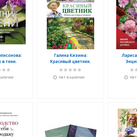
писонова:
Галина Кизима:
Лариса
 в тени.
Красивый цветник.
Энци
ые растения
Ответы на главные
цв
его сада
вопросы
наличии
Нет в наличии
Нет