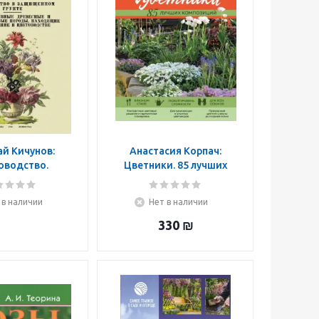
й Кичунов:
Анастасия Корпач:
оводство.
Цветники. 85 лучших
оводство
композиций
ого грунта.
 в наличии
Нет в наличии
водство в
нном грунте
330
₪