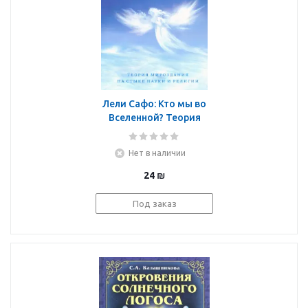
Лели Сафо: Кто мы во
Вселенной? Теория
мироздания на стыке
науки и религии
Нет в наличии
24
₪
Под заказ