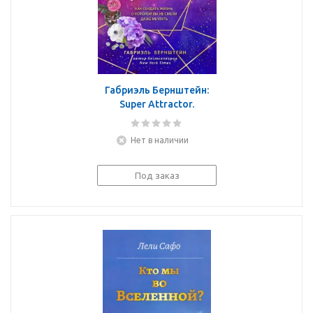
Габриэль Бернштейн:
Super Attractor.
Суперсила притяжения.
Как создать жизнь, о
Нет в наличии
которой вы не смели
даже мечтать
Под заказ