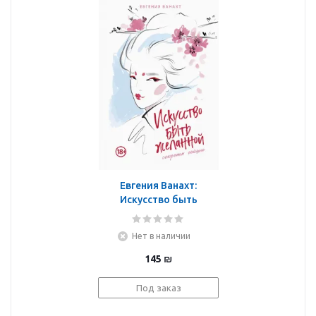
Евгения Ванахт:
Искусство быть
желанной. Секреты
гейши
Нет в наличии
145
₪
Под заказ