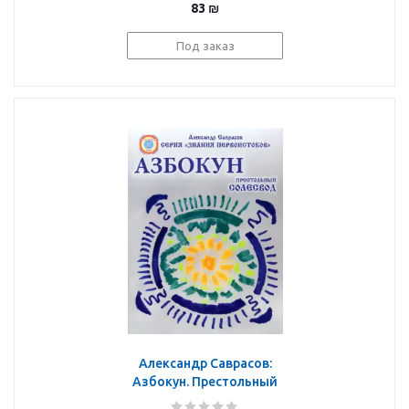
83
₪
Под заказ
Александр Саврасов:
Азбокун. Престольный
солесвод