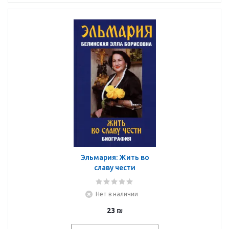
Эльмария: Жить во
славу чести
Нет в наличии
23
₪