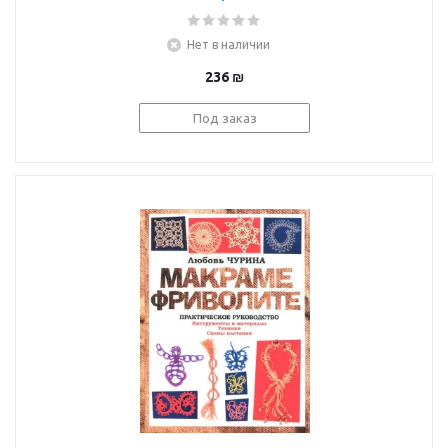
100 дерзких и свежих
проектов
Нет в наличии
236
₪
Под заказ