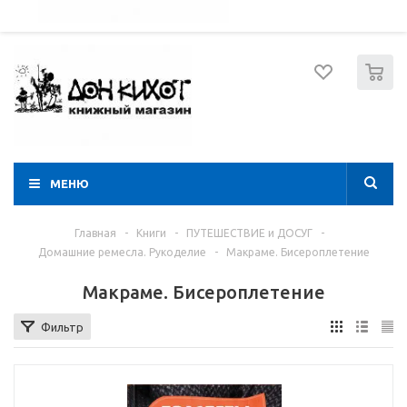
052 274 8574
Вход
Регистрация
0
МЕНЮ
Главная
-
Книги
-
ПУТЕШЕСТВИЕ и ДОСУГ
-
Домашние ремесла. Рукоделие
-
Макраме. Бисероплетение
Макраме. Бисероплетение
Фильтр