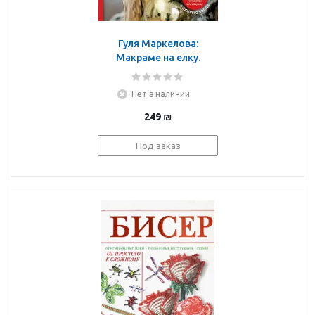
Гуля Маркелова:
Макраме на елку.
Новогодний Адвент. 15
плетеных украшений,
Нет в наличии
елочных игрушек и
подарков для
249
₪
настроения
Под заказ