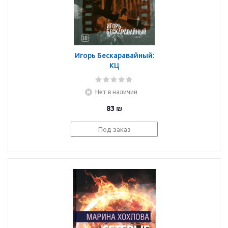
Игорь Бескаравайный:
КЦ
Нет в наличии
83
₪
Под заказ