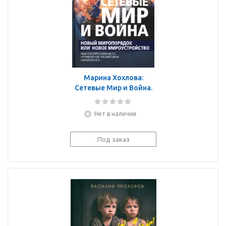
Марина Хохлова:
Сетевые Мир и Война.
Новый Миропорядок
или новое
Нет в наличии
мироустройство.
Идеология будущего.
Гармогенез
Под заказ