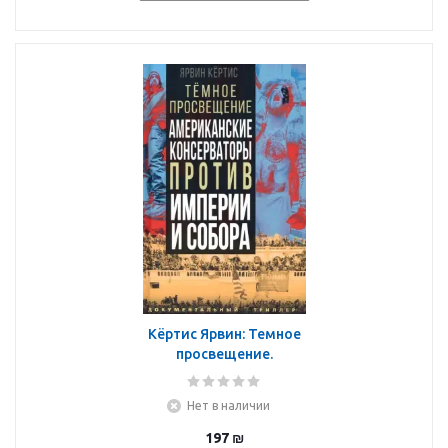
Кёртис Ярвин: Темное
просвещение.
Американские
консерваторы против
Нет в наличии
Империи и Собора
197
₪