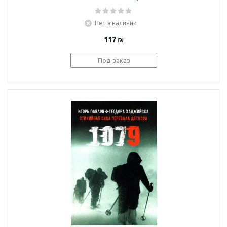
смертельной вражды
двух астрономов
Нет в наличии
117
₪
Под заказ