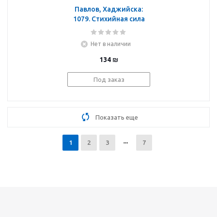
Павлов, Хаджийска:
1079. Стихийная сила
Перевала Дятлова
Нет в наличии
134
₪
Под заказ
Показать еще
1
2
3
7