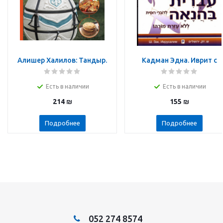
Алишер Халилов: Тандыр.
Кадман Эдна. Иврит с
Вкусные блюда с восточным
удовольствием.Самоучите
акцентом
Иврита без помощи учител
Есть в наличии
Есть в наличии
214
₪
155
₪
Подробнее
Подробнее
052 274 8574