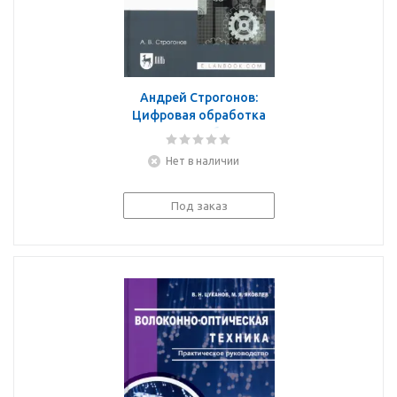
Андрей Строгонов:
Цифровая обработка
сигналов в базисе
программируемых
Нет в наличии
логических
интегральных схем.
Учебное пособие
Под заказ