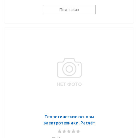
Под заказ
Теоретические основы
электротехники. Расчёт
трёхфазных цепей и
цепей с