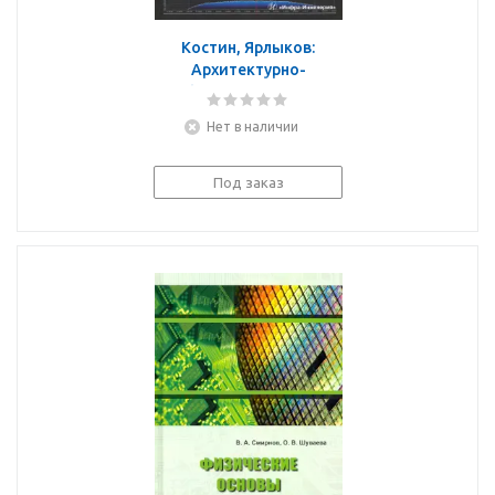
Костин, Ярлыков:
Архитектурно-
конфигурируемые SDR-
технологии
Нет в наличии
радиомониторинга и
телеметрии
Под заказ