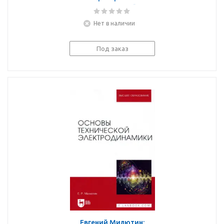
радиоволн. Учебно-
методическое пособие
Нет в наличии
Под заказ
Евгений Милютин: