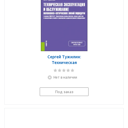
Сергей Тужилин:
Техническая
эксплуатация и
обслуживание
Нет в наличии
волоконно-оптических
линий передачи.
Учебник
Под заказ