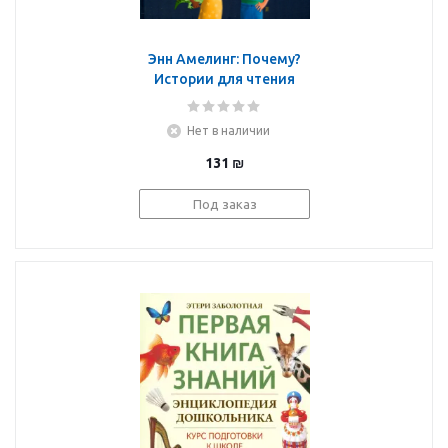
Энн Амелинг: Почему?
Истории для чтения
вслух. От динозавров
до звёзд
Нет в наличии
131
₪
Под заказ