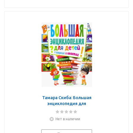
Тамара Скиба: Большая
энциклопедия для
детей в вопросах и
ответах
Нет в наличии