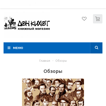
052 274 8574
Вход
Регистрация
0
МЕНЮ
Главная
-
Обзоры
Обзоры