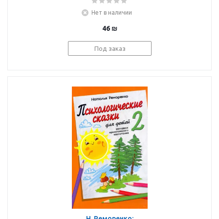
экспериментов
Нет в наличии
46
₪
Под заказ
Н. Реморенко: