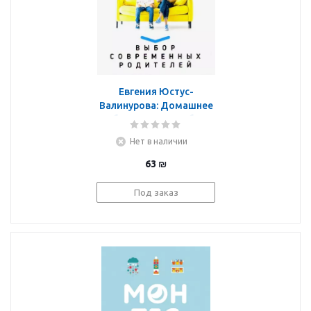
Евгения Юстус-
Валинурова: Домашнее
образование. Выбор
современных
Нет в наличии
родителей
63
₪
Под заказ