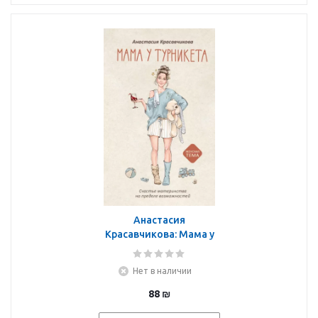
Анастасия
Красавчикова: Мама у
турникета. Счастье
материнства на пределе
Нет в наличии
возможностей
88
₪