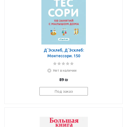
Д`Эсклеб, Д`Эсклеб:
Монтессори. 150
занятий с малышом
дома
Нет в наличии
89
₪
Под заказ