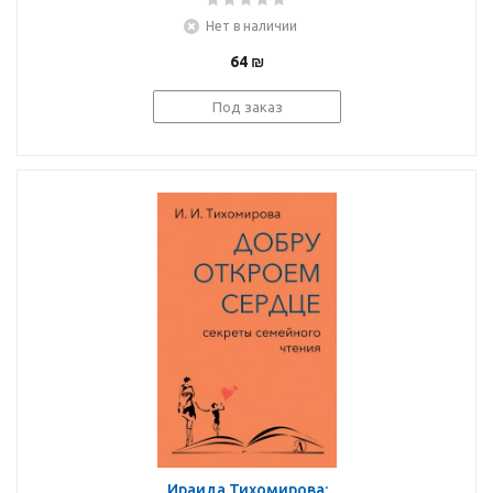
профилактики
Нет в наличии
зрительного утомления
и развития зрительных
64
₪
способностей
Под заказ
Ираида Тихомирова: