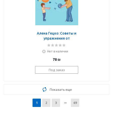
Алена Гецко: Советы и
упражнения от
нейропсихолога. От 3 до
5 лет
Нет в наличии
78
₪
Под заказ
Показать еще
1
2
3
69