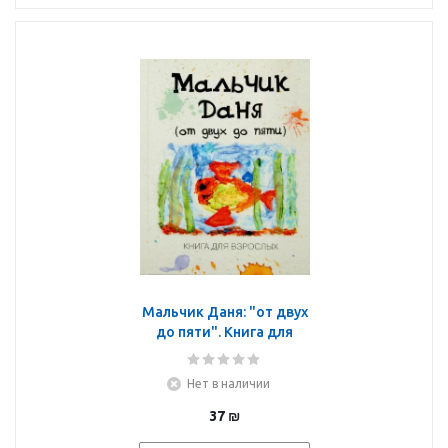
Мальчик Даня: "от двух
до пяти". Книга для
взрослых
Нет в наличии
37
₪