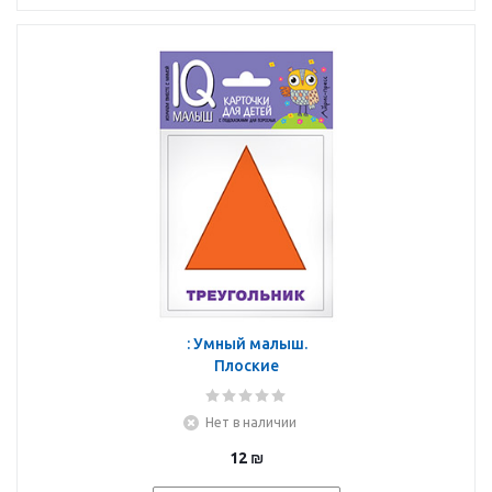
: Умный малыш.
Плоские
геометрические
фигуры. Набор карточек
Нет в наличии
для детей.
12
₪