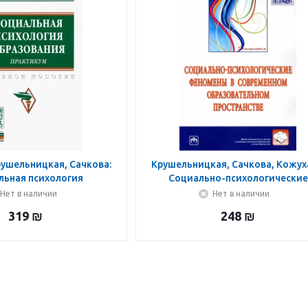
ушельницкая, Сачкова:
Крушельницкая, Сачкова, Кожух
льная психология
Социально-психологические
вания. Практикум
феномены в современном
Нет в наличии
Нет в наличии
образовательном пространст
319
₪
248
₪