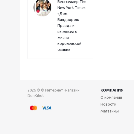
Бестселлер The
New York Times:
«Дом
Виндзоров:
Правда и
вымысел о
жизни
королевской
семьи»
2026 © © Интернет-магазин
КОМПАНИЯ
DonKihot
О компании
Новости
Магазины