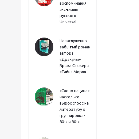
воспоминания
экс-главы
русского
Universal
Незаслуженно
забытый роман
автора
«Дракулы»
Брэма Стокера
«Тайна Моря»
«Слово пацана»:
насколько
вырос спрос на
литературу о
группировках
80-х и 90-х