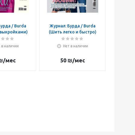
урда / Burda
Журнал: Бурда / Burda
Журна
 выкройками)
(Шить легко и быстро)
Patrone
вы
 в наличии
Нет в наличии
Н
₪
/мес
50
₪
/мес
5