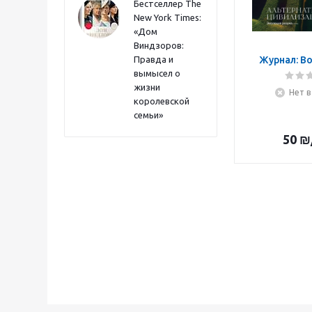
Бестселлер The
New York Times:
«Дом
Виндзоров:
Правда и
Журнал: Во
вымысел о
жизни
Нет в
королевской
семьи»
50
₪