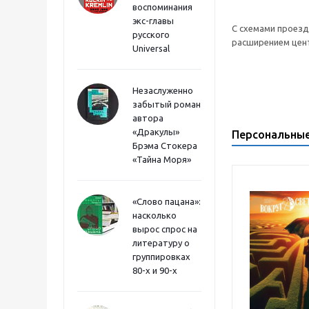
воспоминания
экс-главы
С схемами проезд
русского
расширением цен
Universal
Незаслуженно
забытый роман
автора
«Дракулы»
Персональны
Брэма Стокера
«Тайна Моря»
«Слово пацана»:
насколько
вырос спрос на
литературу о
группировках
80-х и 90-х