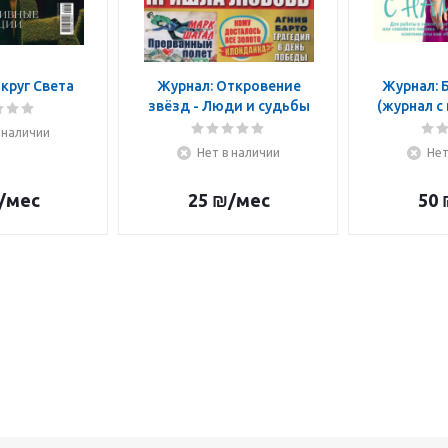
круг Света
Журнал: Откровение
Журнал: Б
звёзд - Люди и судьбы
(журнал с
 наличии
Нет в наличии
Нет
/мес
25
₪
/мес
50