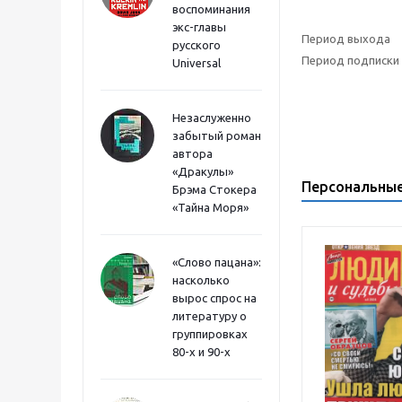
воспоминания
экс-главы
Период выхода
русского
Период подписки
Universal
Незаслуженно
забытый роман
автора
«Дракулы»
Персональны
Брэма Стокера
«Тайна Моря»
«Слово пацана»:
насколько
вырос спрос на
литературу о
группировках
80-х и 90-х