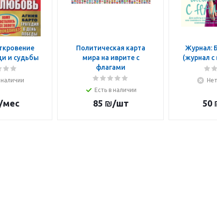
ткровение
Политическая карта
Журнал: Б
ди и судьбы
мира на иврите с
(журнал с
флагами
 наличии
Нет
Есть в наличии
/мес
85
₪
/шт
50