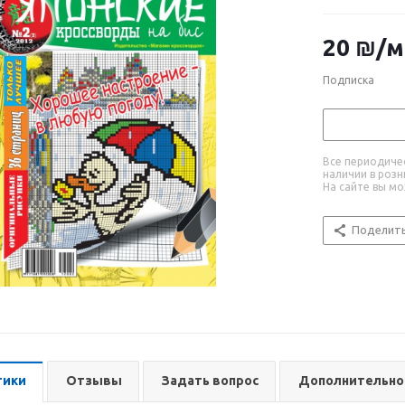
20
₪
/м
Подписка
Все периодичес
наличии в розн
На сайте вы м
Поделит
тики
Отзывы
Задать вопрос
Дополнительно