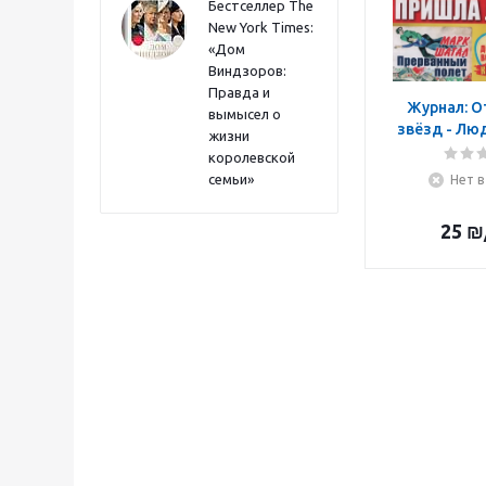
Бестселлер The
New York Times:
«Дом
Виндзоров:
Правда и
Журнал: О
вымысел о
звёзд - Лю
жизни
королевской
семьи»
Нет в
25
₪