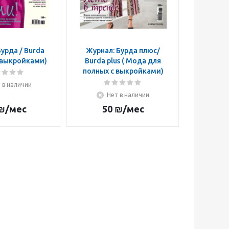
урда / Burda
Журнал: Бурда плюс/
Журна
 выкройками)
Burda plus ( Мода для
Patrone
полных с выкройками)
вы
 в наличии
Нет в наличии
Н
₪
/мес
50
₪
/мес
5