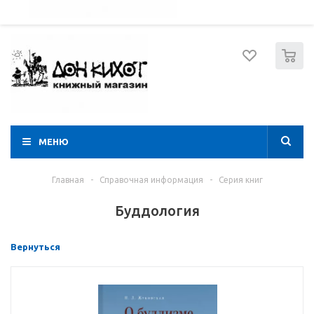
052 274 8574
Вход
Регистрация
0
МЕНЮ
Главная
-
Справочная информация
-
Серия книг
Буддология
Вернуться