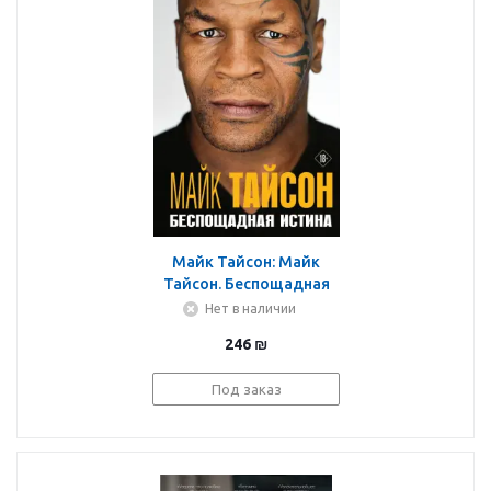
Майк Тайсон: Майк
Тайсон. Беспощадная
истина
Нет в наличии
246
₪
Под заказ