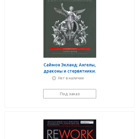
Саймон Экланд: Ангелы,
драконы и стервятники.
Как привлечь
Нет в наличии
правильных инвесторов
в свой стартап и
Под заказ
сохранить бизнес