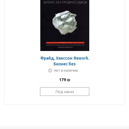
Фрайд, Хенссон: Rework.
Бизнес без
предрассудков
Нет в наличии
179
₪
Под заказ