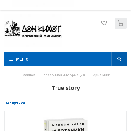
052 274 8574
Вход
Регистрация
0
МЕНЮ
Главная
-
Справочная информация
-
Серия книг
True story
Вернуться