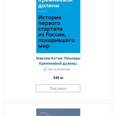
Максим Котин: Пионеры
Кремниевой долины.
История первого
Нет в наличии
стартапа из России,
343
₪
покорившего мир
Под заказ