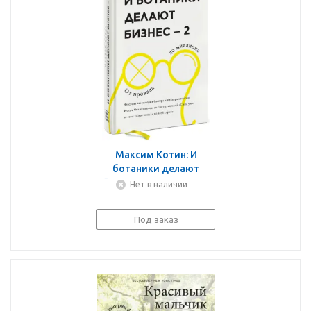
Максим Котин: И
ботаники делают
бизнес - 2. От провала
Нет в наличии
до миллиона
Под заказ