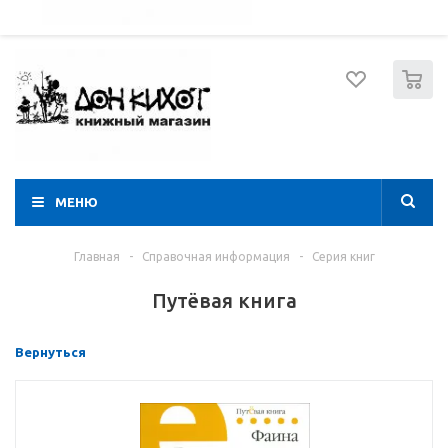
052 274 8574
Вход
Регистрация
0
МЕНЮ
Главная
-
Справочная информация
-
Серия книг
Путёвая книга
Вернуться