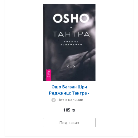
Ошо Багван Шри
Раджниш: Тантра -
высшее понимание
Нет в наличии
185
₪
Под заказ