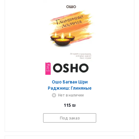
Ошо Багван Шри
Раджниш: Глиняные
лампы. 60 притч и
Нет в наличии
рассказов, которые
115
₪
зажгут твое сердце
Под заказ