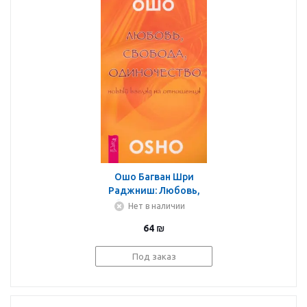
Ошо Багван Шри
Раджниш: Любовь,
свобода, одиночество.
Нет в наличии
Новый взгляд на
64
₪
отношения
Под заказ