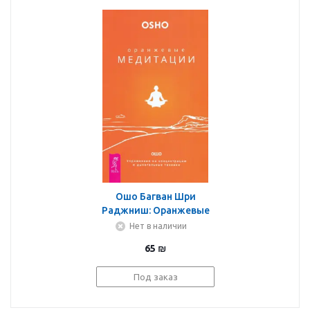
Ошо Багван Шри
Раджниш: Оранжевые
медитации.
Нет в наличии
Упражнения на
65
₪
концентрацию и
дыхательные техники
Под заказ