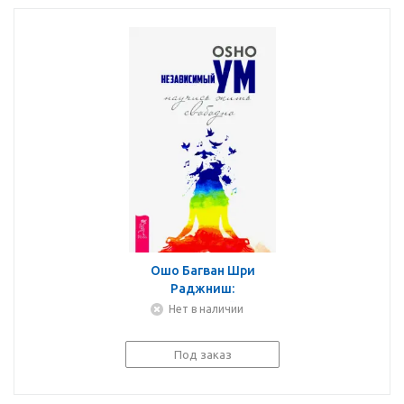
Ошо Багван Шри
Раджниш:
Независимый ум.
Нет в наличии
Научись жить свободно
Под заказ