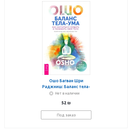
Ошо Багван Шри
Раджниш: Баланс тела-
ума. Как научиться
Нет в наличии
слушать и понимать
52
₪
свое тело.
Практическое
Под заказ
руководство