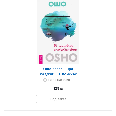
Ошо Багван Шри
Раджниш: В поисках
спокойствия
Нет в наличии
128
₪
Под заказ