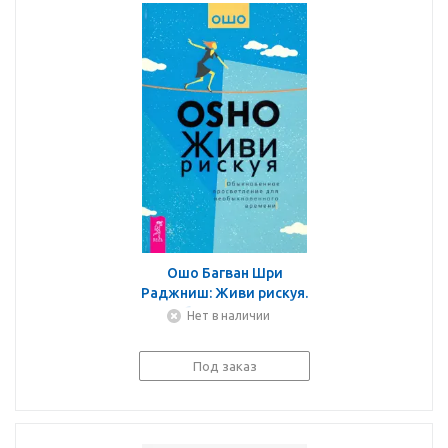
Ошо Багван Шри
Раджниш: Живи рискуя.
Обыкновенное
Нет в наличии
просветление для
необыкновенного
Под заказ
времени