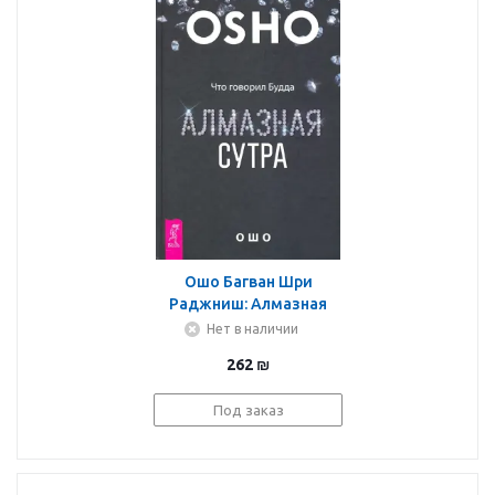
Ошо Багван Шри
Раджниш: Алмазная
сутра. Что говорил
Нет в наличии
Будда
262
₪
Под заказ