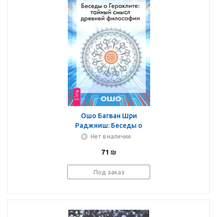
Ошо Багван Шри
Раджниш: Беседы о
Гераклите. Тайный
Нет в наличии
смысл древней
71
₪
философии
Под заказ