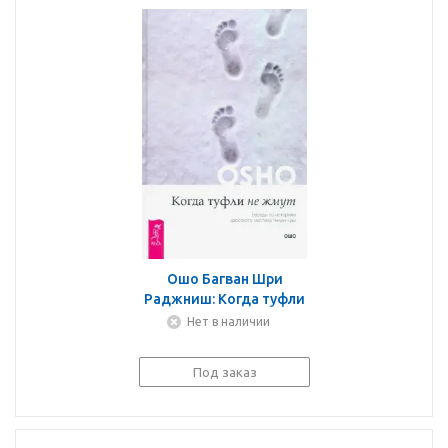
Ошо Багван Шри
Раджниш: Когда туфли
не жмут. Беседы по
Нет в наличии
историям даосского
мистика Чжуан-цзы
Под заказ