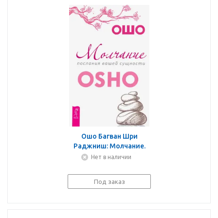
Ошо Багван Шри
Раджниш: Молчание.
Послания вашей
Нет в наличии
сущности
Под заказ