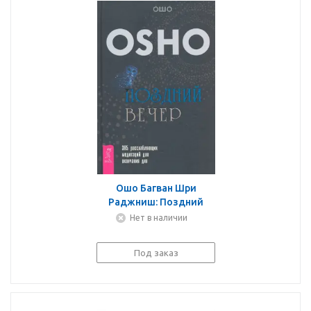
Ошо Багван Шри
Раджниш: Поздний
вечер. 365
Нет в наличии
расслабляющих
медитаций для
Под заказ
окончания дня