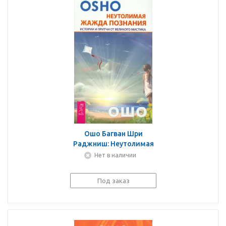
Ошо Багван Шри
Раджниш: Неутолимая
жажда познания.
Нет в наличии
Истории и притчи от
великого мастера
Под заказ