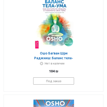
Ошо Багван Шри
Раджниш: Баланс тела-
ума. Как научиться
Нет в наличии
слушать и понимать
104
₪
свое тело.
Практическое
Под заказ
руководство