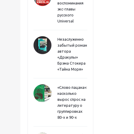
воспоминания
экс-главы
русского
Universal
Незаслуженно
забытый роман
автора
«Дракулы»
Брэма Стокера
«Тайна Моря»
«Слово пацана»:
насколько
вырос спрос на
литературу о
группировках
80-х и 90-х