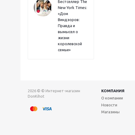
Бестселлер The
New York Times:
«Дом
Виндзоров:
Правда и
вымысел о
жизни
королевской
семьи»
2026 © © Интернет-магазин
КОМПАНИЯ
DonKihot
О компании
Новости
Магазины