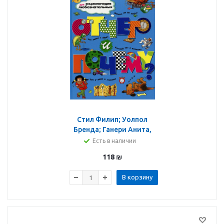
Стил Филип; Уолпол
Бренда; Ганери Анита,
Чермен Эндрю, Флитвуд
Есть в наличии
Дженни, Элисон
118
₪
Бриджит: Отчего и
почему?
В корзину