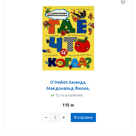
О'Нейлл Аманда,
Макдональд Фиона,
Тейлор Барбара, Ганери
Есть в наличии
Анита: Где, что и когда?
115
₪
В корзину