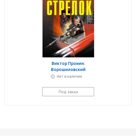
Виктор Пронин:
Ворошиловский
стрелок
Нет в наличии
Под заказ