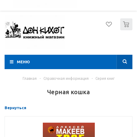
052 274 8574
Вход
Регистрация
0
МЕНЮ
Главная
-
Справочная информация
-
Серия книг
Черная кошка
Вернуться