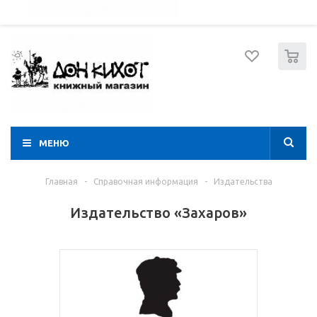
052 274 8574
Вход
Регистрация
0
МЕНЮ
Главная
-
Справочная информация
-
Издательства
Издательство «Захаров»