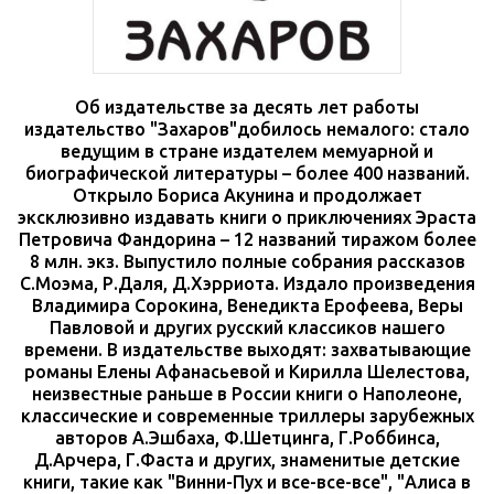
Об издательстве за десять лет работы
издательство "Захаров"добилось немалого: стало
ведущим в стране издателем мемуарной и
биографической литературы – более 400 названий.
Открыло Бориса Акунина и продолжает
эксклюзивно издавать книги о приключениях Эраста
Петровича Фандорина – 12 названий тиражом более
8 млн. экз. Выпустило полные собрания рассказов
С.Моэма, Р.Даля, Д.Хэрриота. Издало произведения
Владимира Сорокина, Венедикта Ерофеева, Веры
Павловой и других русский классиков нашего
времени. В издательстве выходят: захватывающие
романы Елены Афанасьевой и Кирилла Шелестова,
неизвестные раньше в России книги о Наполеоне,
классические и современные триллеры зарубежных
авторов А.Эшбаха, Ф.Шетцинга, Г.Роббинса,
Д.Арчера, Г.Фаста и других, знаменитые детские
книги, такие как "Винни-Пух и все-все-все", "Алиса в