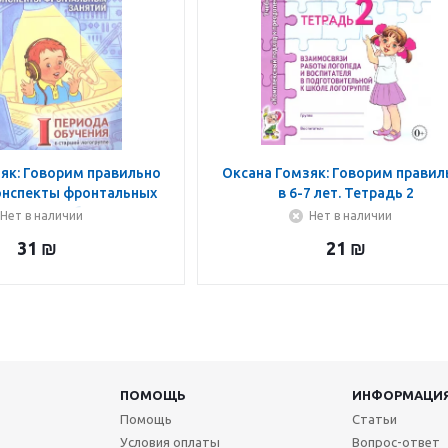
як: Говорим правильно
Оксана Гомзяк: Говорим правил
Конспекты фронтальных
в 6-7 лет. Тетрадь 2
 периода обучения в
Нет в наличии
Нет в наличии
шей логогруппе
31
₪
21
₪
ПОМОЩЬ
ИНФОРМАЦИ
Помощь
Статьи
Условия оплаты
Вопрос-ответ