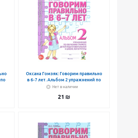
ьно
Оксана Гомзяк: Говорим правильно
 по
в 6-7 лет. Альбом 2 упражнений по
обучению грамоте детей
Нет в наличии
21
₪