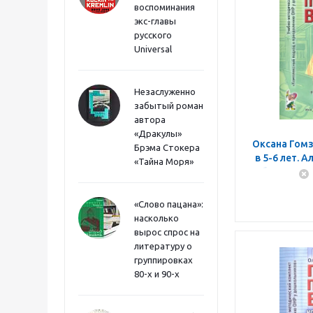
воспоминания
экс-главы
русского
Universal
Незаслуженно
забытый роман
автора
«Дракулы»
Оксана Гомз
Брэма Стокера
в 5-6 лет. 
«Тайна Моря»
обучению г
«Слово пацана»:
насколько
вырос спрос на
литературу о
группировках
80-х и 90-х