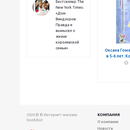
Бестселлер The
New York Times:
«Дом
Виндзоров:
Правда и
вымысел о
жизни
королевской
семьи»
Оксана Гомз
в 5-6 лет. 
занятий I
стар
2026 © © Интернет-магазин
КОМПАНИЯ
DonKihot
О компании
Новости