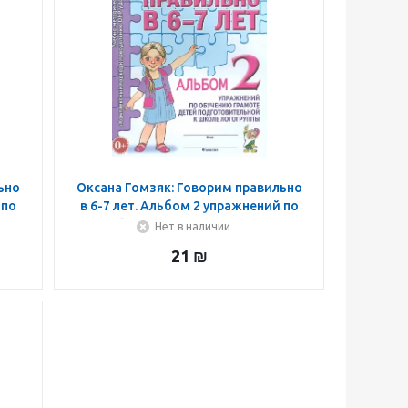
ьно
Оксана Гомзяк: Говорим правильно
 по
в 6-7 лет. Альбом 2 упражнений по
шей
обучению грамоте детей
Нет в наличии
подготовительной логогр.
21
₪