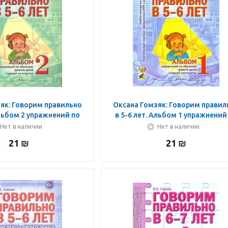
як: Говорим правильно
Оксана Гомзяк: Говорим правил
Альбом 2 упражнений по
в 5-6 лет. Альбом 1 упражнений
рамоте детей старшей
обучению грамоте детей стар
Нет в наличии
Нет в наличии
логогруппы
логогруппы
21
₪
21
₪