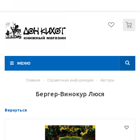
052 274 8574
Вход
Регистрация
0
МЕНЮ
Главная
-
Справочная информация
-
Авторы
Бергер-Винокур Люся
Вернуться