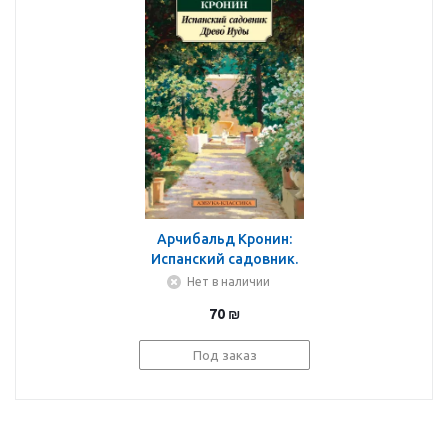
Арчибальд Кронин:
Испанский садовник.
Древо Иуды
Нет в наличии
70
₪
Под заказ