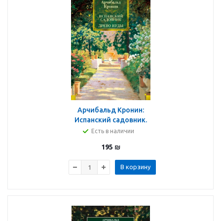
Арчибальд Кронин:
Испанский садовник.
Древо Иуды
Есть в наличии
195
₪
В корзину