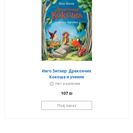
Инго Зигнер: Дракончик
Кокоша и ученик
чародея
Нет в наличии
107
₪
Под заказ