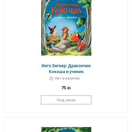
Инго Зигнер: Дракончик
Кокоша и ученик
чародея
Нет в наличии
75
₪
Под заказ