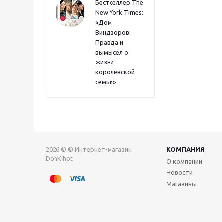
Бестселлер The
New York Times:
«Дом
Виндзоров:
Правда и
вымысел о
жизни
королевской
семьи»
2026 © © Интернет-магазин
КОМПАНИЯ
DonKihot
О компании
Новости
Магазины