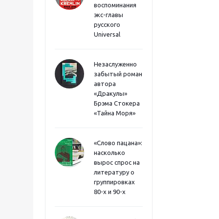
воспоминания
экс-главы
русского
Universal
Незаслуженно
забытый роман
автора
«Дракулы»
Брэма Стокера
«Тайна Моря»
«Слово пацана»:
насколько
вырос спрос на
литературу о
группировках
80-х и 90-х