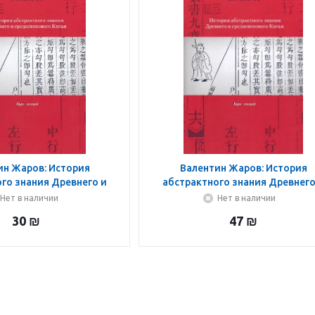
ин Жаров: История
Валентин Жаров: История
го знания Древнего и
абстрактного знания Древнего
ого Китая. Курс лекций
средневекового Китая. Курс ле
Нет в наличии
Нет в наличии
30
₪
47
₪